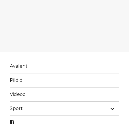
Avaleht
Pildid
Videod
laienda
Sport
alamme