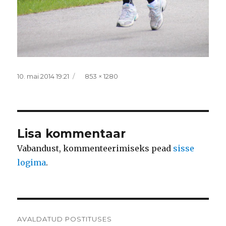
Postitatud
Täissuurus
10. mai 2014 19:21
853 × 1280
Lisa kommentaar
Vabandust, kommenteerimiseks pead
sisse
logima
.
Navigeerimine
AVALDATUD POSTITUSES