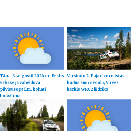
Täna, 3. augustil 2026 on Eestis
Versioon 2: Pajari vormistas
vähese ja vahelduva
kodus suure võidu, Virves
pilvisusega ilm, kohati
kerkis WRC2 liidriks
hoovihma