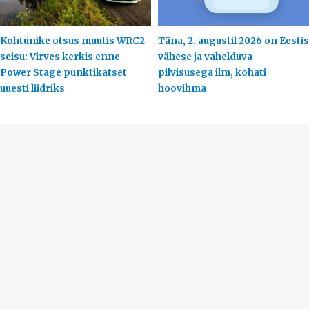
Kohtunike otsus muutis WRC2
Täna, 2. augustil 2026 on Eestis
seisu: Virves kerkis enne
vähese ja vahelduva
Power Stage punktikatset
pilvisusega ilm, kohati
uuesti liidriks
hoovihma