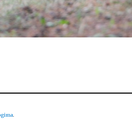
logima
.