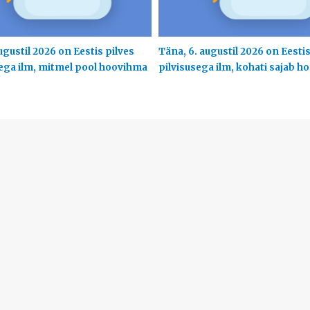
ugustil 2026 on Eestis pilves
Täna, 6. augustil 2026 on Eesti
ega ilm, mitmel pool hoovihma
pilvisusega ilm, kohati sajab 