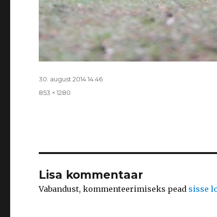
Postitatud
30. august 2014 14:46
Täissuurus
853 × 1280
Lisa kommentaar
Vabandust, kommenteerimiseks pead
sisse 