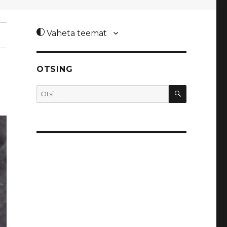
Vaheta teemat
OTSING
OTSI
Otsi: