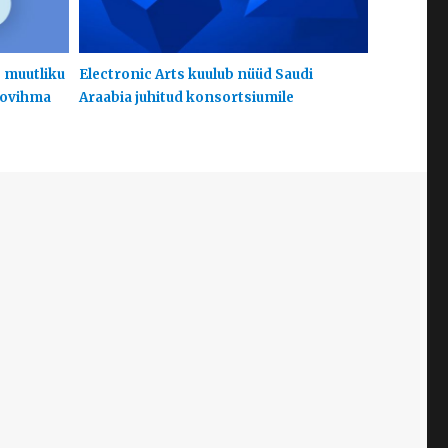
s muutliku
Electronic Arts kuulub nüüd Saudi
hoovihma
Araabia juhitud konsortsiumile