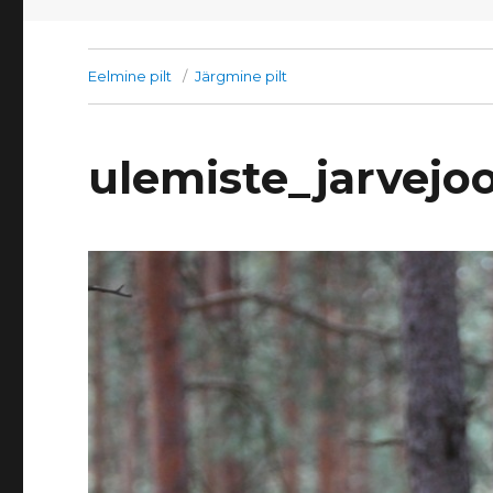
Eelmine pilt
Järgmine pilt
ulemiste_jarvejo