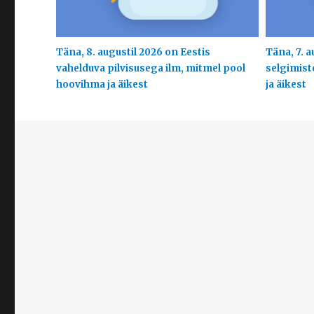
Täna, 8. augustil 2026 on Eestis
Täna, 7. a
vahelduva pilvisusega ilm, mitmel pool
selgimist
hoovihma ja äikest
ja äikest