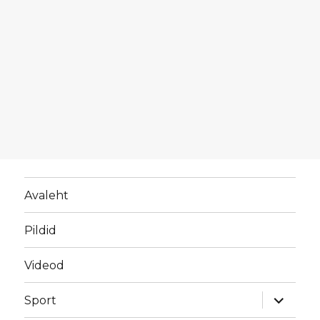
Avaleht
Pildid
Videod
laienda
Sport
alamme