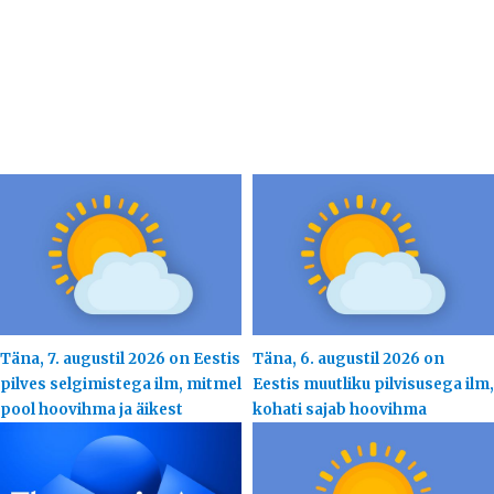
Täna, 7. augustil 2026 on Eestis
Täna, 6. augustil 2026 on
pilves selgimistega ilm, mitmel
Eestis muutliku pilvisusega ilm,
pool hoovihma ja äikest
kohati sajab hoovihma