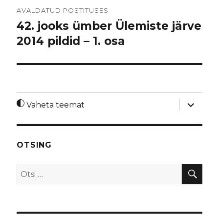
Navigeerimine
AVALDATUD POSTITUSES
42. jooks ümber Ülemiste järve
2014 pildid – 1. osa
laienda
Vaheta teemat
alamme
OTSING
OTS
Otsi: