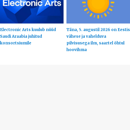
Electronic Arts kuulub nüüd
Täna, 5. augustil 2026 on Eestis
Saudi Araabia juhitud
vähese ja vahelduva
konsortsiumile
pilvisusega ilm, saartel õhtul
hoovihma