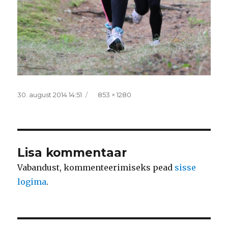
Postitatud
Täissuurus
30. august 2014 14:51
853 × 1280
Lisa kommentaar
Vabandust, kommenteerimiseks pead
sisse
logima
.