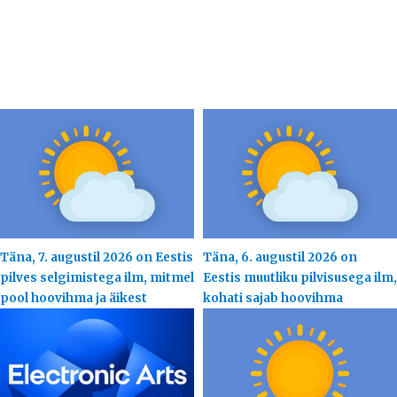
Täna, 7. augustil 2026 on Eestis
Täna, 6. augustil 2026 on
pilves selgimistega ilm, mitmel
Eestis muutliku pilvisusega ilm,
pool hoovihma ja äikest
kohati sajab hoovihma