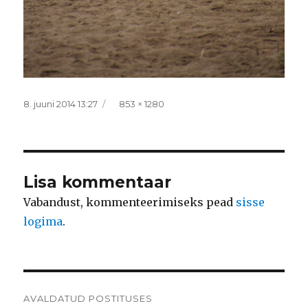
Postitatud
Täissuurus
8. juuni 2014 13:27
853 × 1280
Lisa kommentaar
Vabandust, kommenteerimiseks pead
sisse
logima
.
Navigeerimine
AVALDATUD POSTITUSES