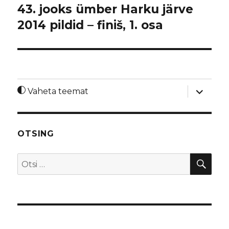
43. jooks ümber Harku järve
2014 pildid – finiš, 1. osa
laienda
Vaheta teemat
alamme
OTSING
OTS
Otsi: