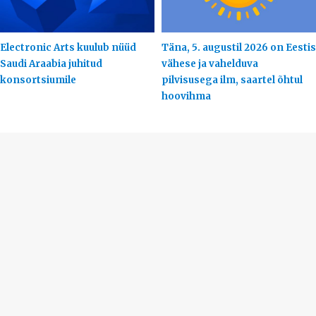
Electronic Arts kuulub nüüd
Täna, 5. augustil 2026 on Eestis
Saudi Araabia juhitud
vähese ja vahelduva
konsortsiumile
pilvisusega ilm, saartel õhtul
hoovihma