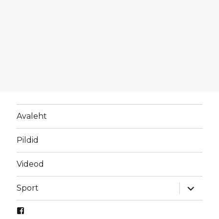
Avaleht
Pildid
Videod
laienda
Sport
alamme