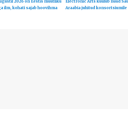
ugustil 2026 on Eestis muutliku
Electronic Arts kuulub nüüd Sa
ga ilm, kohati sajab hoovihma
Araabia juhitud konsortsiumile