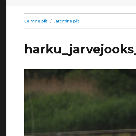
Eelmine pilt
Järgmine pilt
harku_jarvejooks