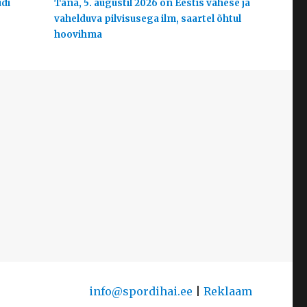
udi
Täna, 5. augustil 2026 on Eestis vähese ja
vahelduva pilvisusega ilm, saartel õhtul
hoovihma
info@spordihai.ee
|
Reklaam