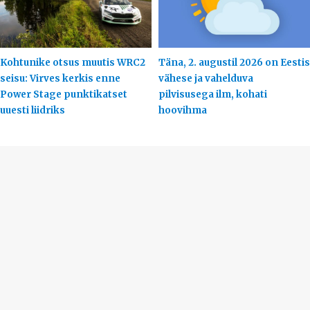
Kohtunike otsus muutis WRC2
Täna, 2. augustil 2026 on Eestis
seisu: Virves kerkis enne
vähese ja vahelduva
Power Stage punktikatset
pilvisusega ilm, kohati
uuesti liidriks
hoovihma