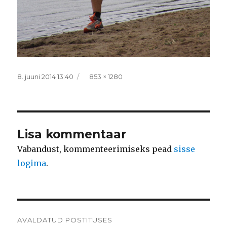
Postitatud
Täissuurus
8. juuni 2014 13:40
853 × 1280
Lisa kommentaar
Vabandust, kommenteerimiseks pead
sisse
logima
.
Navigeerimine
AVALDATUD POSTITUSES