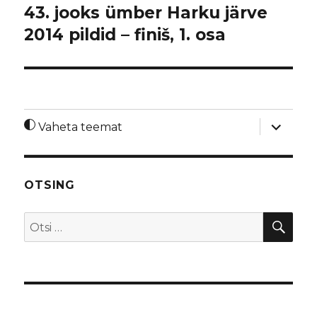
43. jooks ümber Harku järve
2014 pildid – finiš, 1. osa
laienda
Vaheta teemat
alamme
OTSING
OTS
Otsi: