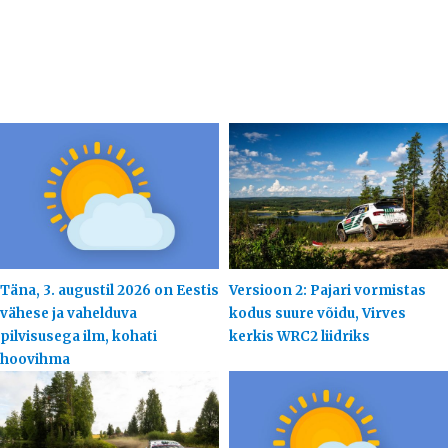
Täna, 3. augustil 2026 on Eestis
Versioon 2: Pajari vormistas
vähese ja vahelduva
kodus suure võidu, Virves
pilvisusega ilm, kohati
kerkis WRC2 liidriks
hoovihma