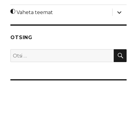
laienda
Vaheta teemat
alamme
OTSING
OTS
Otsi: