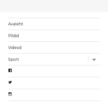
Avaleht
Pildid
Videod
laienda
Sport
alamme