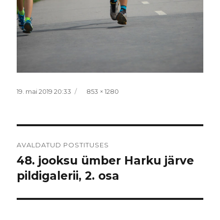
Postitatud
Täissuurus
19. mai 2019 20:33
853 × 1280
Navigeerimine
AVALDATUD POSTITUSES
48. jooksu ümber Harku järve
pildigalerii, 2. osa