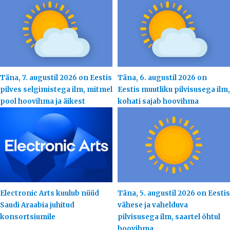
Täna, 7. augustil 2026 on Eestis
Täna, 6. augustil 2026 on
pilves selgimistega ilm, mitmel
Eestis muutliku pilvisusega ilm,
pool hoovihma ja äikest
kohati sajab hoovihma
Electronic Arts kuulub nüüd
Täna, 5. augustil 2026 on Eestis
Saudi Araabia juhitud
vähese ja vahelduva
konsortsiumile
pilvisusega ilm, saartel õhtul
hoovihma