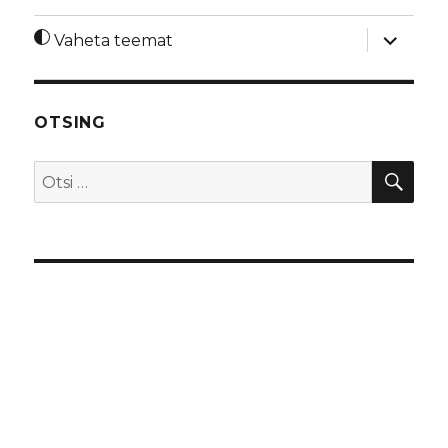
laienda
Vaheta teemat
alamme
OTSING
OTS
Otsi: