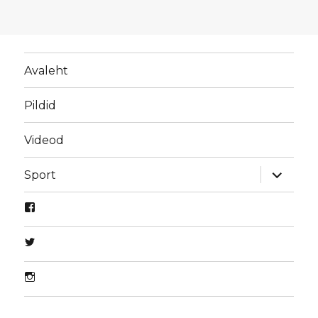
Avaleht
Pildid
Videod
laienda
Sport
alamme