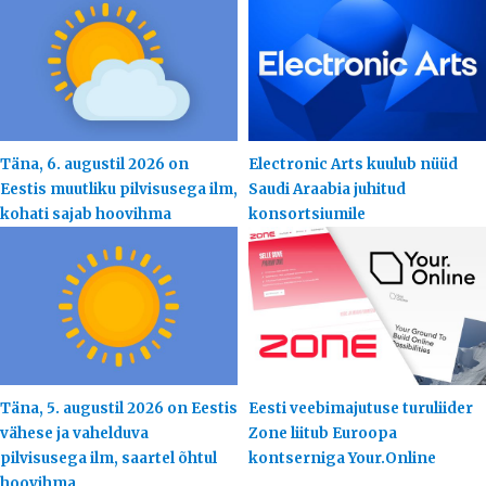
Täna, 6. augustil 2026 on
Electronic Arts kuulub nüüd
Eestis muutliku pilvisusega ilm,
Saudi Araabia juhitud
kohati sajab hoovihma
konsortsiumile
Täna, 5. augustil 2026 on Eestis
Eesti veebimajutuse turuliider
vähese ja vahelduva
Zone liitub Euroopa
pilvisusega ilm, saartel õhtul
kontserniga Your.Online
hoovihma