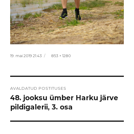
Postitatud
Täissuurus
19. mai 2019 21:43
853 × 1280
Navigeerimine
AVALDATUD POSTITUSES
48. jooksu ümber Harku järve
pildigalerii, 3. osa