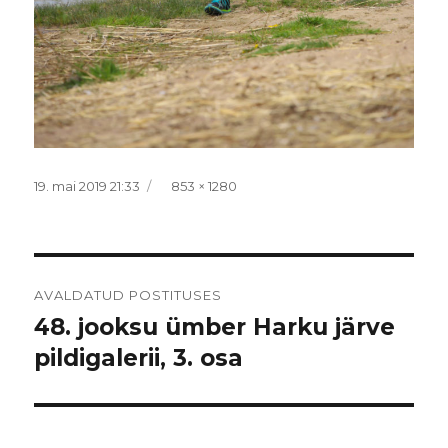
Postitatud
Täissuurus
19. mai 2019 21:33
853 × 1280
Navigeerimine
AVALDATUD POSTITUSES
48. jooksu ümber Harku järve
pildigalerii, 3. osa