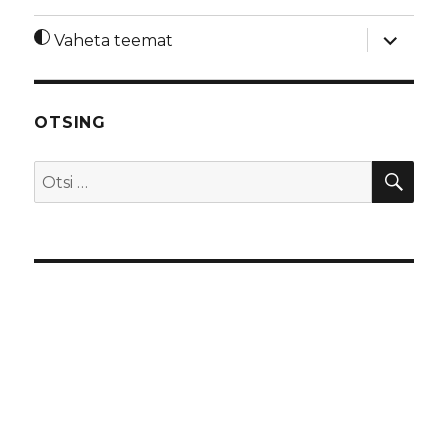
laienda
Vaheta teemat
alamme
OTSING
OTS
Otsi: