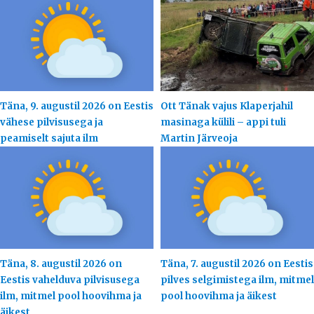
Täna, 9. augustil 2026 on Eestis
Ott Tänak vajus Klaperjahil
vähese pilvisusega ja
masinaga külili – appi tuli
peamiselt sajuta ilm
Martin Järveoja
Täna, 8. augustil 2026 on
Täna, 7. augustil 2026 on Eestis
Eestis vahelduva pilvisusega
pilves selgimistega ilm, mitmel
ilm, mitmel pool hoovihma ja
pool hoovihma ja äikest
äikest