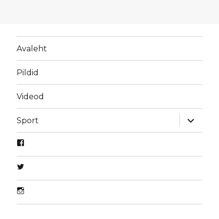
Avaleht
Pildid
Videod
laienda
Sport
alamme