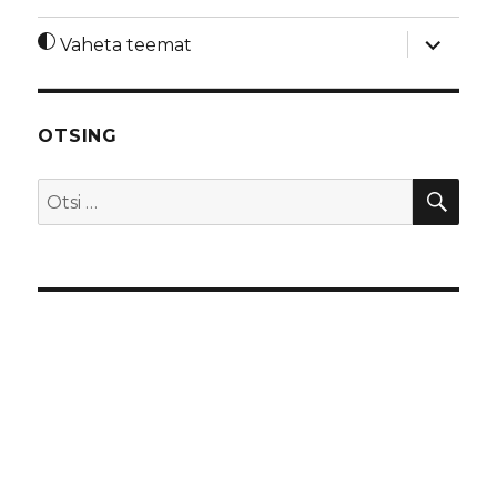
laienda
Vaheta teemat
alamme
OTSING
OTS
Otsi: