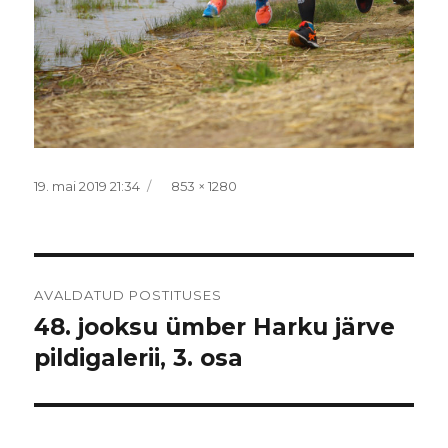
Postitatud
Täissuurus
19. mai 2019 21:34
853 × 1280
Navigeerimine
AVALDATUD POSTITUSES
48. jooksu ümber Harku järve
pildigalerii, 3. osa