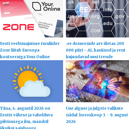
Eesti veebimajutuse turuliider
.ee domeenide arv ületas 200
Zone liitub Euroopa
000 piiri – AI, kasiinod ja rent
kontserniga Your.Online
kujundavad uusi trende
Täna, 4. augustil 2026 on
Uue alguse ja julgete valikute
Eestis vähese ja vahelduva
nädal: horoskoop 3. - 9. august
pilvisusega ilm, mandril
2026
üksikui sajuhooge