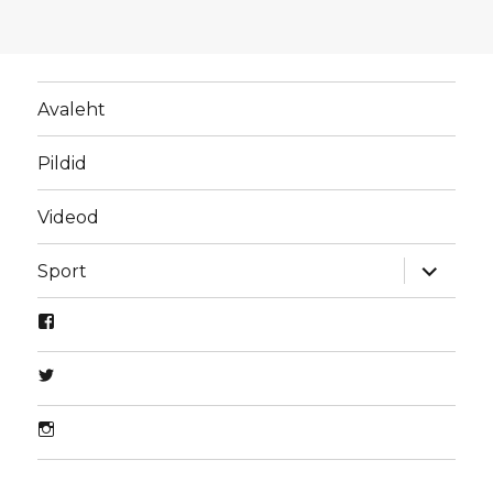
Avaleht
Pildid
Videod
laienda
Sport
alamme