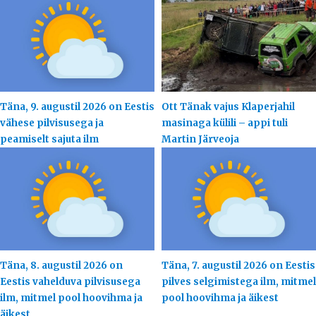
Täna, 9. augustil 2026 on Eestis
Ott Tänak vajus Klaperjahil
vähese pilvisusega ja
masinaga külili – appi tuli
peamiselt sajuta ilm
Martin Järveoja
Täna, 8. augustil 2026 on
Täna, 7. augustil 2026 on Eestis
Eestis vahelduva pilvisusega
pilves selgimistega ilm, mitmel
ilm, mitmel pool hoovihma ja
pool hoovihma ja äikest
äikest