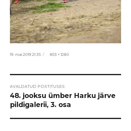
Postitatud
Täissuurus
19. mai 2019 21:35
853 × 1280
Navigeerimine
AVALDATUD POSTITUSES
48. jooksu ümber Harku järve
pildigalerii, 3. osa