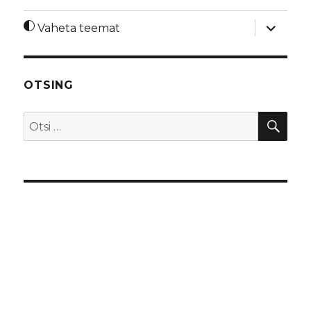
laienda
Vaheta teemat
alamme
OTSING
OTS
Otsi: