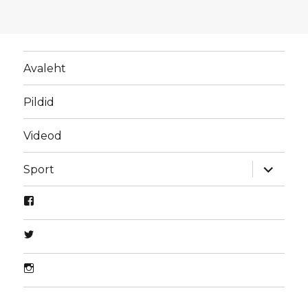
Avaleht
Pildid
Videod
laienda
Sport
alamme