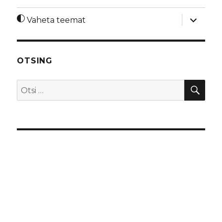
laienda
Vaheta teemat
alamme
OTSING
OTS
Otsi: