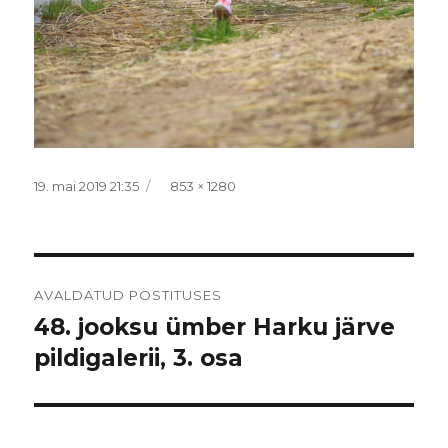
Postitatud
Täissuurus
19. mai 2019 21:35
853 × 1280
Navigeerimine
AVALDATUD POSTITUSES
48. jooksu ümber Harku järve
pildigalerii, 3. osa