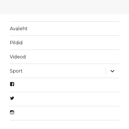
Avaleht
Pildid
Videod
laienda
Sport
alamme