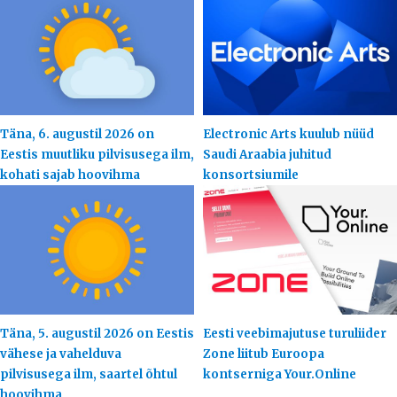
Täna, 6. augustil 2026 on
Electronic Arts kuulub nüüd
Eestis muutliku pilvisusega ilm,
Saudi Araabia juhitud
kohati sajab hoovihma
konsortsiumile
Täna, 5. augustil 2026 on Eestis
Eesti veebimajutuse turuliider
vähese ja vahelduva
Zone liitub Euroopa
pilvisusega ilm, saartel õhtul
kontserniga Your.Online
hoovihma