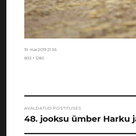
Postitatud
19. mai 2019 21:36
Täissuurus
853 × 1280
Navigeerimine
AVALDATUD POSTITUSES
48. jooksu ümber Harku jär