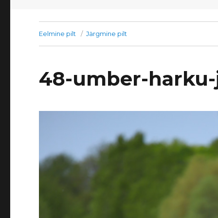
Eelmine pilt
Järgmine pilt
48-umber-harku-j