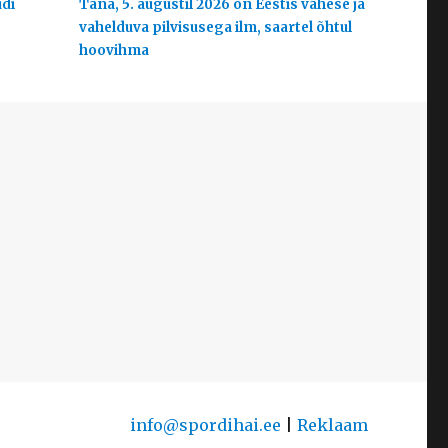
udi
Täna, 5. augustil 2026 on Eestis vähese ja
vahelduva pilvisusega ilm, saartel õhtul
hoovihma
info@spordihai.ee
|
Reklaam