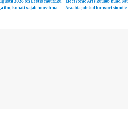
ugustil 2026 on Eestis muutliku
Electronic Arts kuulub nüüd Sa
ga ilm, kohati sajab hoovihma
Araabia juhitud konsortsiumile