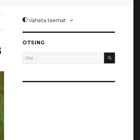
Vaheta teemat
OTSING
8
OTSI
Otsi: