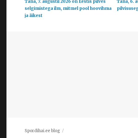
Täna, 7. augustil 2026 on Eestis pilves
Täna, 6. a
selgimistega ilm, mitmel pool hoovihma
pilvisuse
ja äikest
Spordihai.ee blog