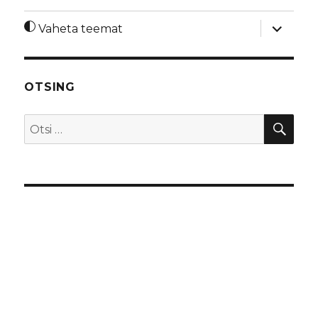
laienda
Vaheta teemat
alamme
OTSING
OTS
Otsi: