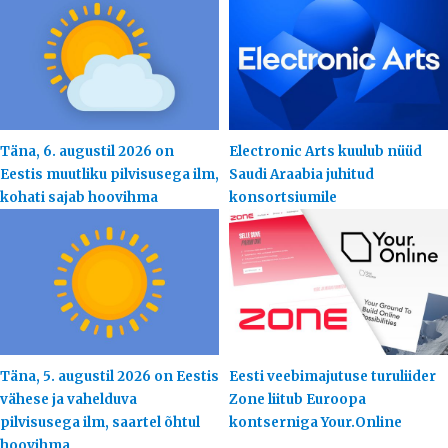
Täna, 6. augustil 2026 on
Electronic Arts kuulub nüüd
Eestis muutliku pilvisusega ilm,
Saudi Araabia juhitud
kohati sajab hoovihma
konsortsiumile
Täna, 5. augustil 2026 on Eestis
Eesti veebimajutuse turuliider
vähese ja vahelduva
Zone liitub Euroopa
pilvisusega ilm, saartel õhtul
kontserniga Your.Online
hoovihma