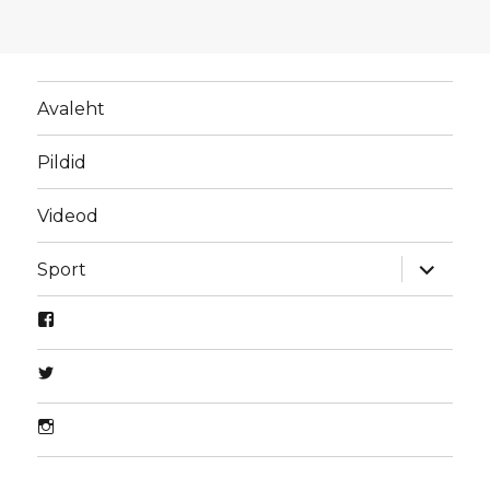
Avaleht
Pildid
Videod
laienda
Sport
alamme