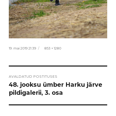
Postitatud
Täissuurus
19. mai 2019 21:39
853 × 1280
Navigeerimine
AVALDATUD POSTITUSES
48. jooksu ümber Harku järve
pildigalerii, 3. osa