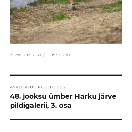
Postitatud
Täissuurus
19. mai 2019 21:39
853 × 1280
Navigeerimine
AVALDATUD POSTITUSES
48. jooksu ümber Harku järve
pildigalerii, 3. osa