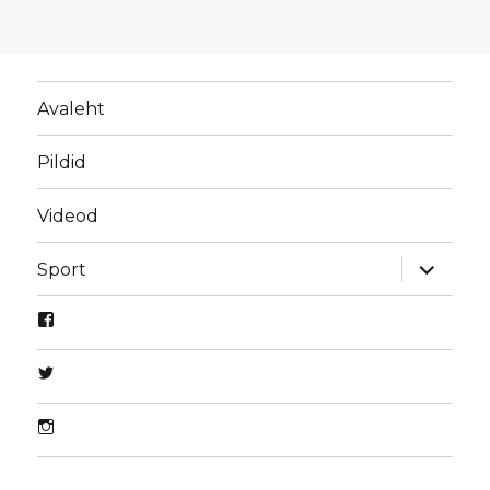
Avaleht
Pildid
Videod
laienda
Sport
alamme