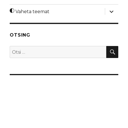
laienda
Vaheta teemat
alamme
OTSING
OTS
Otsi: