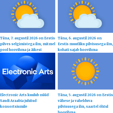
Täna, 7. augustil 2026 on Eestis
Täna, 6. augustil 2026 on
pilves selgimistega ilm, mitmel
Eestis muutliku pilvisusega ilm,
pool hoovihma ja äikest
kohati sajab hoovihma
Electronic Arts kuulub nüüd
Täna, 5. augustil 2026 on Eestis
Saudi Araabia juhitud
vähese ja vahelduva
konsortsiumile
pilvisusega ilm, saartel õhtul
hoovihma