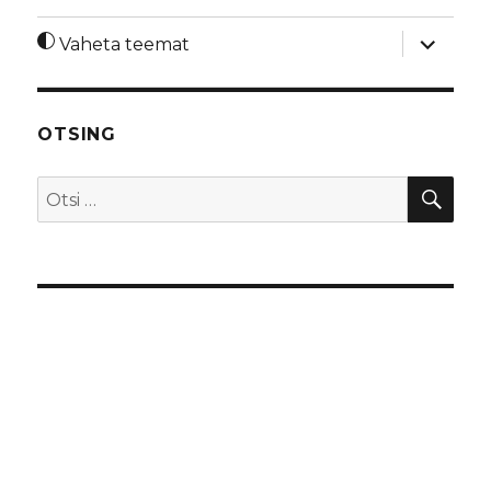
laienda
Vaheta teemat
alamme
OTSING
OTS
Otsi: