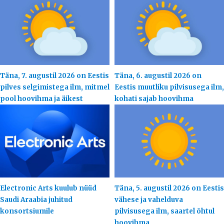
Täna, 7. augustil 2026 on Eestis
Täna, 6. augustil 2026 on
pilves selgimistega ilm, mitmel
Eestis muutliku pilvisusega ilm,
pool hoovihma ja äikest
kohati sajab hoovihma
Electronic Arts kuulub nüüd
Täna, 5. augustil 2026 on Eestis
Saudi Araabia juhitud
vähese ja vahelduva
konsortsiumile
pilvisusega ilm, saartel õhtul
hoovihma