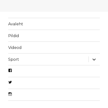
Avaleht
Pildid
Videod
laienda
Sport
alamme