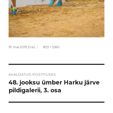
Postitatud
Täissuurus
19. mai 2019 21:42
853 × 1280
Navigeerimine
AVALDATUD POSTITUSES
48. jooksu ümber Harku järve
pildigalerii, 3. osa