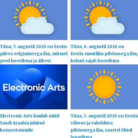
Täna, 7. augustil 2026 on Eestis
Täna, 6. augustil 2026 on
pilves selgimistega ilm, mitmel
Eestis muutliku pilvisusega ilm,
pool hoovihma ja äikest
kohati sajab hoovihma
Electronic Arts kuulub nüüd
Täna, 5. augustil 2026 on Eestis
Saudi Araabia juhitud
vähese ja vahelduva
konsortsiumile
pilvisusega ilm, saartel õhtul
hoovihma