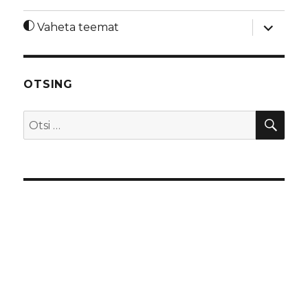
laienda
Vaheta teemat
alamme
OTSING
OTS
Otsi: