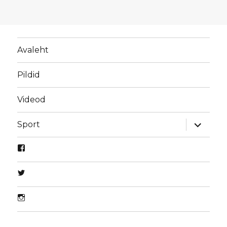
Avaleht
Pildid
Videod
laienda
Sport
alamme