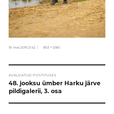
Postitatud
Täissuurus
19. mai 2019 21:42
853 × 1280
Navigeerimine
AVALDATUD POSTITUSES
48. jooksu ümber Harku järve
pildigalerii, 3. osa