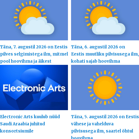
Täna, 7. augustil 2026 on Eestis
Täna, 6. augustil 2026 on
pilves selgimistega ilm, mitmel
Eestis muutliku pilvisusega ilm,
pool hoovihma ja äikest
kohati sajab hoovihma
Electronic Arts kuulub nüüd
Täna, 5. augustil 2026 on Eestis
Saudi Araabia juhitud
vähese ja vahelduva
konsortsiumile
pilvisusega ilm, saartel õhtul
hoovihma