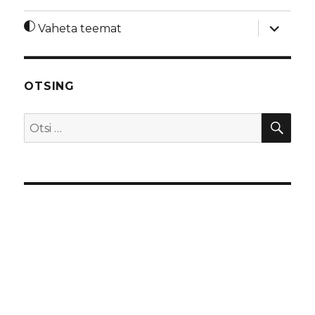
laienda
Vaheta teemat
alamme
OTSING
OTS
Otsi: