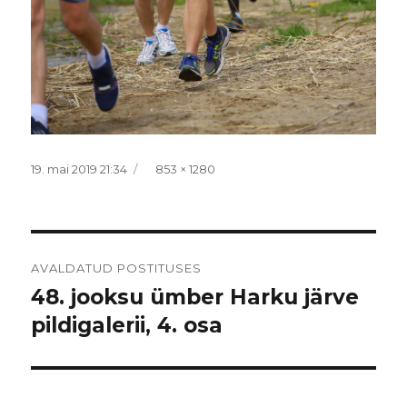
Postitatud
Täissuurus
19. mai 2019 21:34
853 × 1280
Navigeerimine
AVALDATUD POSTITUSES
48. jooksu ümber Harku järve
pildigalerii, 4. osa