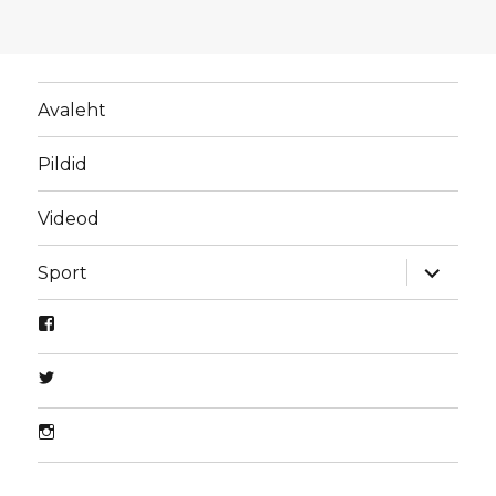
Avaleht
Pildid
Videod
laienda
Sport
alamme