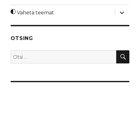
laienda
Vaheta teemat
alamme
OTSING
OTS
Otsi: