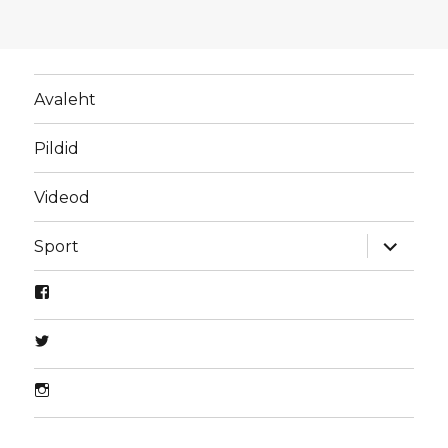
Avaleht
Pildid
Videod
laienda
Sport
alamme