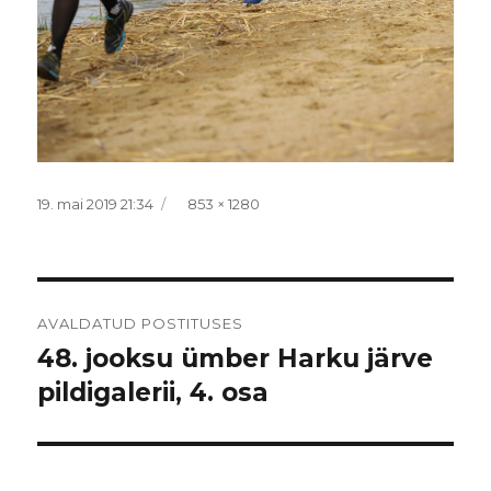
Postitatud
Täissuurus
19. mai 2019 21:34
853 × 1280
Navigeerimine
AVALDATUD POSTITUSES
48. jooksu ümber Harku järve
pildigalerii, 4. osa