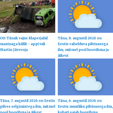
Ott Tänak vajus Klaperjahil
Täna, 8. augustil 2026 on
masinaga külili – appi tuli
Eestis vahelduva pilvisusega
Martin Järveoja
ilm, mitmel pool hoovihma ja
äikest
Täna, 7. augustil 2026 on Eestis
Täna, 6. augustil 2026 on
pilves selgimistega ilm, mitmel
Eestis muutliku pilvisusega ilm,
pool hoovihma ja äikest
kohati sajab hoovihma