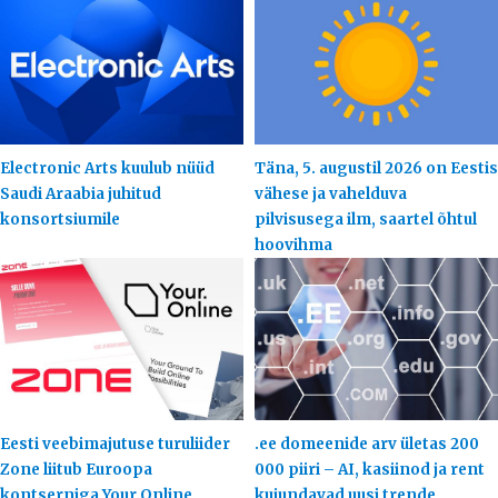
Electronic Arts kuulub nüüd
Täna, 5. augustil 2026 on Eestis
Saudi Araabia juhitud
vähese ja vahelduva
konsortsiumile
pilvisusega ilm, saartel õhtul
hoovihma
Eesti veebimajutuse turuliider
.ee domeenide arv ületas 200
Zone liitub Euroopa
000 piiri – AI, kasiinod ja rent
kontserniga Your.Online
kujundavad uusi trende