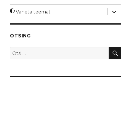
laienda
Vaheta teemat
alamme
OTSING
OTS
Otsi: