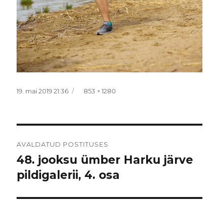
Postitatud
Täissuurus
19. mai 2019 21:36
853 × 1280
Navigeerimine
AVALDATUD POSTITUSES
48. jooksu ümber Harku järve
pildigalerii, 4. osa