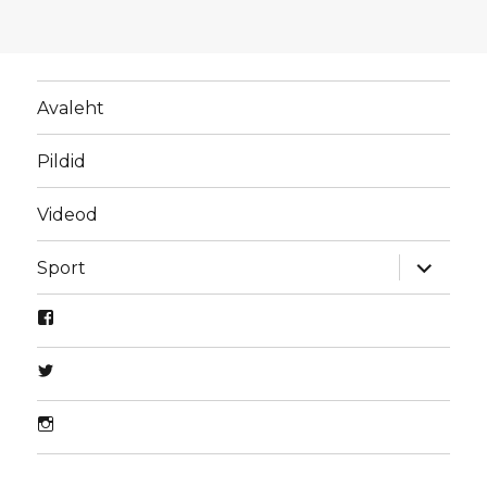
Avaleht
Pildid
Videod
laienda
Sport
alamme