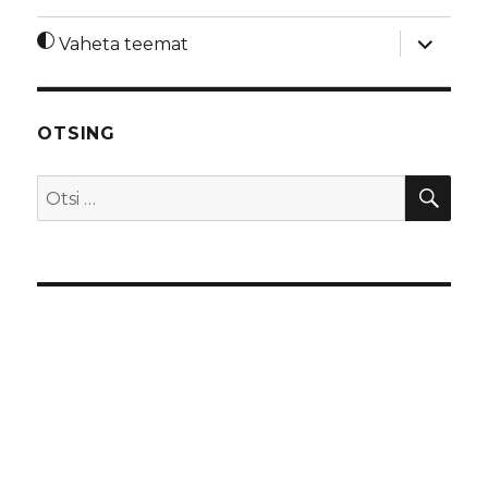
laienda
Vaheta teemat
alamme
OTSING
OTS
Otsi: