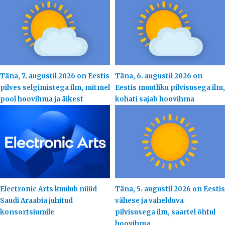
Täna, 7. augustil 2026 on Eestis
Täna, 6. augustil 2026 on
pilves selgimistega ilm, mitmel
Eestis muutliku pilvisusega ilm,
pool hoovihma ja äikest
kohati sajab hoovihma
Electronic Arts kuulub nüüd
Täna, 5. augustil 2026 on Eestis
Saudi Araabia juhitud
vähese ja vahelduva
konsortsiumile
pilvisusega ilm, saartel õhtul
hoovihma