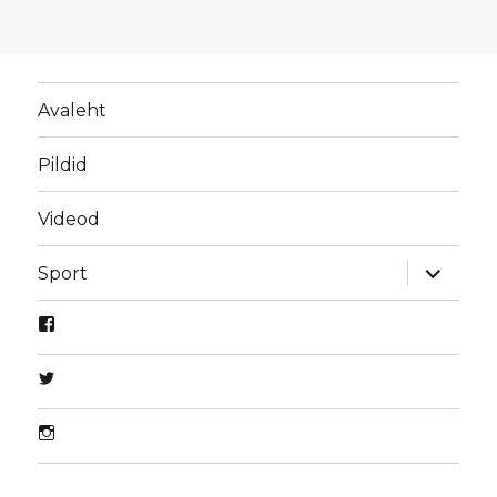
Avaleht
Pildid
Videod
laienda
Sport
alamme