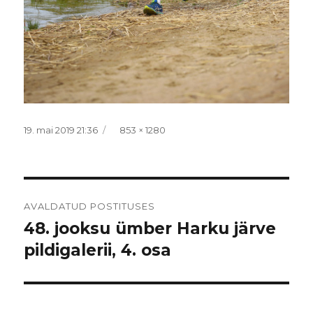
Postitatud
Täissuurus
19. mai 2019 21:36
853 × 1280
Navigeerimine
AVALDATUD POSTITUSES
48. jooksu ümber Harku järve
pildigalerii, 4. osa