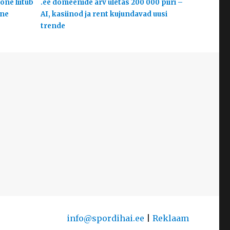
one liitub
.ee domeenide arv ületas 200 000 piiri –
ine
AI, kasiinod ja rent kujundavad uusi
trende
info@spordihai.ee
|
Reklaam