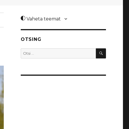
Vaheta teemat
OTSING
0
OTSI
Otsi: