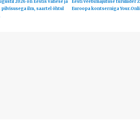
ugustil 2026 on Eestis vähese ja
Eesti veebimajutuse turuliider Z
pilvisusega ilm, saartel õhtul
Euroopa kontserniga Your.Onl
a