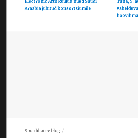
Electronic Arts kuulub nüüd Saudi
Täna, 5. a
Araabia juhitud konsortsiumile
vahelduva 
hoovihm
Spordihai.ee blog