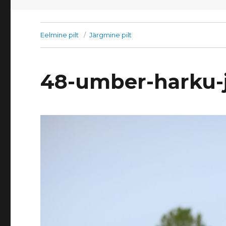
Eelmine pilt
Järgmine pilt
48-umber-harku-j