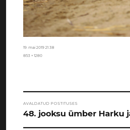
Postitatud
19. mai 2019 21:38
Täissuurus
853 × 1280
Navigeerimine
AVALDATUD POSTITUSES
48. jooksu ümber Harku jär