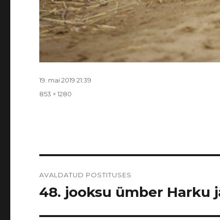
Postitatud
19. mai 2019 21:39
Täissuurus
853 × 1280
Navigeerimine
AVALDATUD POSTITUSES
48. jooksu ümber Harku jär