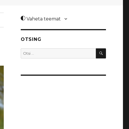
Vaheta teemat
OTSING
OTSI
Otsi: