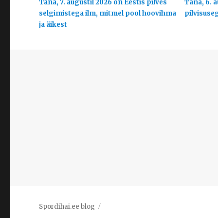
Täna, 7. augustil 2026 on Eestis pilves
Täna, 6. a
selgimistega ilm, mitmel pool hoovihma
pilvisuse
ja äikest
Spordihai.ee blog