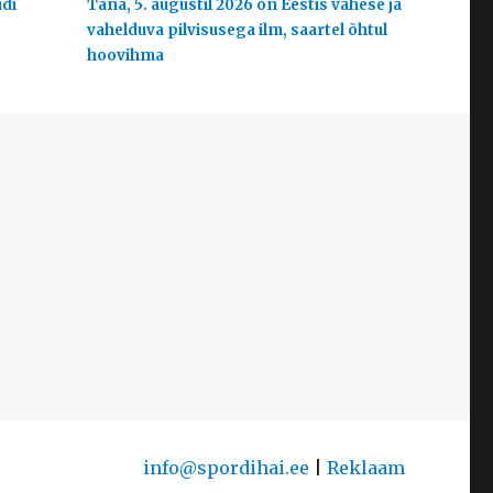
udi
Täna, 5. augustil 2026 on Eestis vähese ja
vahelduva pilvisusega ilm, saartel õhtul
hoovihma
info@spordihai.ee
|
Reklaam