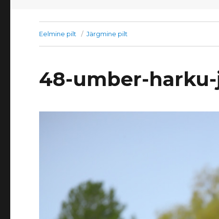
Eelmine pilt
Järgmine pilt
48-umber-harku-j