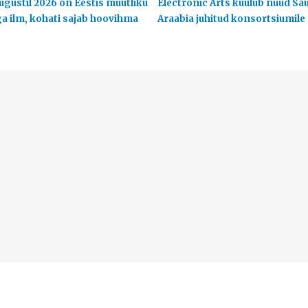
ugustil 2026 on Eestis muutliku
Electronic Arts kuulub nüüd Sa
ga ilm, kohati sajab hoovihma
Araabia juhitud konsortsiumile