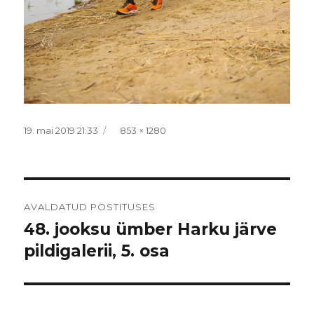
Postitatud
Täissuurus
19. mai 2019 21:33
853 × 1280
Navigeerimine
AVALDATUD POSTITUSES
48. jooksu ümber Harku järve
pildigalerii, 5. osa