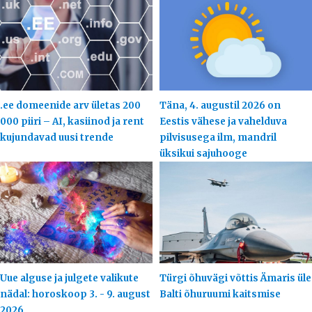
.ee domeenide arv ületas 200
Täna, 4. augustil 2026 on
000 piiri – AI, kasiinod ja rent
Eestis vähese ja vahelduva
kujundavad uusi trende
pilvisusega ilm, mandril
üksikui sajuhooge
Uue alguse ja julgete valikute
Türgi õhuvägi võttis Ämaris üle
nädal: horoskoop 3. - 9. august
Balti õhuruumi kaitsmise
2026