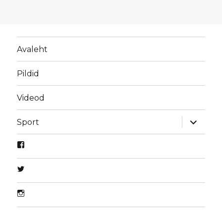
Avaleht
Pildid
Videod
laienda
Sport
alamme