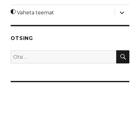
laienda
Vaheta teemat
alamme
OTSING
OTS
Otsi: