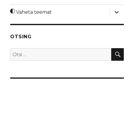
laienda
Vaheta teemat
alamme
OTSING
OTS
Otsi: