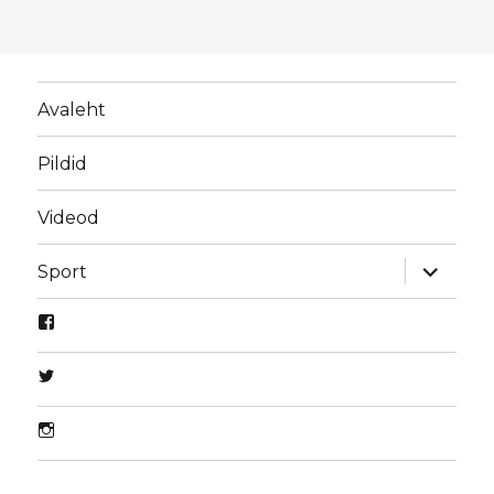
Avaleht
Pildid
Videod
laienda
Sport
alamme