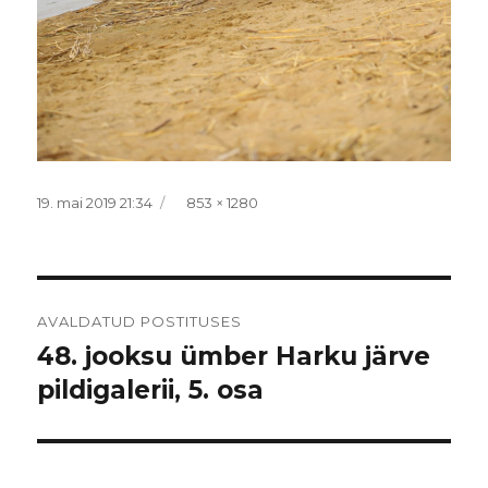
Postitatud
Täissuurus
19. mai 2019 21:34
853 × 1280
Navigeerimine
AVALDATUD POSTITUSES
48. jooksu ümber Harku järve
pildigalerii, 5. osa