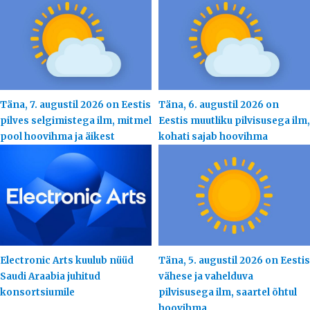
Täna, 7. augustil 2026 on Eestis
Täna, 6. augustil 2026 on
pilves selgimistega ilm, mitmel
Eestis muutliku pilvisusega ilm,
pool hoovihma ja äikest
kohati sajab hoovihma
Electronic Arts kuulub nüüd
Täna, 5. augustil 2026 on Eestis
Saudi Araabia juhitud
vähese ja vahelduva
konsortsiumile
pilvisusega ilm, saartel õhtul
hoovihma