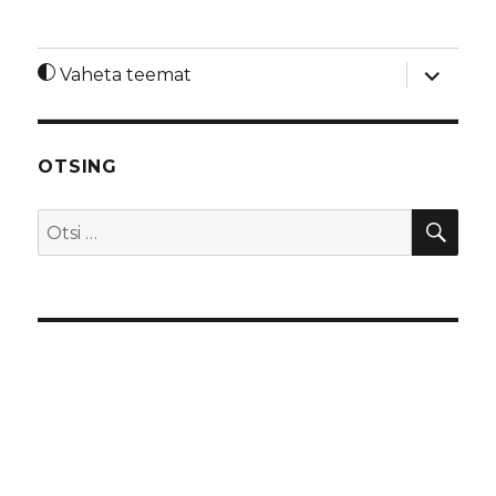
laienda
Vaheta teemat
alamme
OTSING
OTS
Otsi: