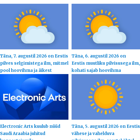
Täna, 7. augustil 2026 on Eestis
Täna, 6. augustil 2026 on
pilves selgimistega ilm, mitmel
Eestis muutliku pilvisusega ilm,
pool hoovihma ja äikest
kohati sajab hoovihma
Electronic Arts kuulub nüüd
Täna, 5. augustil 2026 on Eestis
Saudi Araabia juhitud
vähese ja vahelduva