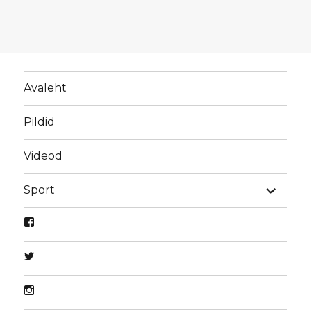
Avaleht
Pildid
Videod
laienda
Sport
alamme