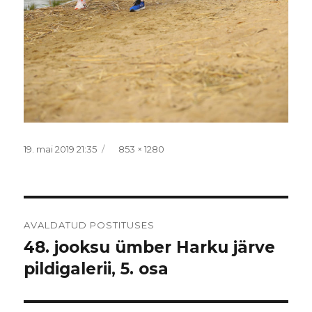
Postitatud
Täissuurus
19. mai 2019 21:35
853 × 1280
Navigeerimine
AVALDATUD POSTITUSES
48. jooksu ümber Harku järve
pildigalerii, 5. osa