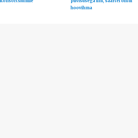
konsortsiumile
pilvisusega ilm, saartel õhtul
hoovihma