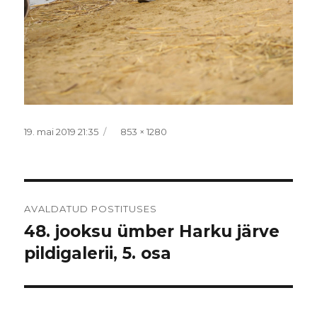
Postitatud
Täissuurus
19. mai 2019 21:35
853 × 1280
Navigeerimine
AVALDATUD POSTITUSES
48. jooksu ümber Harku järve
pildigalerii, 5. osa