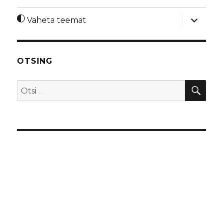
laienda
Vaheta teemat
alamme
OTSING
OTS
Otsi: