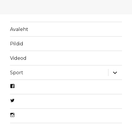
Avaleht
Pildid
Videod
laienda
Sport
alamme