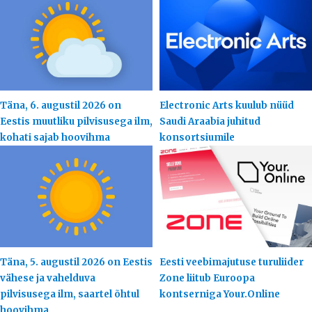
Täna, 6. augustil 2026 on
Electronic Arts kuulub nüüd
Eestis muutliku pilvisusega ilm,
Saudi Araabia juhitud
kohati sajab hoovihma
konsortsiumile
Täna, 5. augustil 2026 on Eestis
Eesti veebimajutuse turuliider
vähese ja vahelduva
Zone liitub Euroopa
pilvisusega ilm, saartel õhtul
kontserniga Your.Online
hoovihma