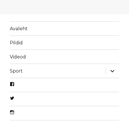
Avaleht
Pildid
Videod
laienda
Sport
alamme