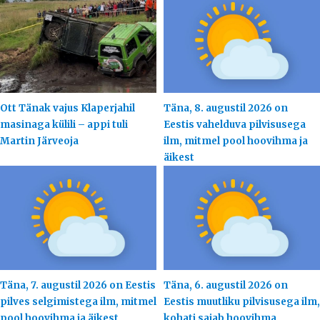
Ott Tänak vajus Klaperjahil
Täna, 8. augustil 2026 on
masinaga külili – appi tuli
Eestis vahelduva pilvisusega
Martin Järveoja
ilm, mitmel pool hoovihma ja
äikest
Täna, 7. augustil 2026 on Eestis
Täna, 6. augustil 2026 on
pilves selgimistega ilm, mitmel
Eestis muutliku pilvisusega ilm,
pool hoovihma ja äikest
kohati sajab hoovihma