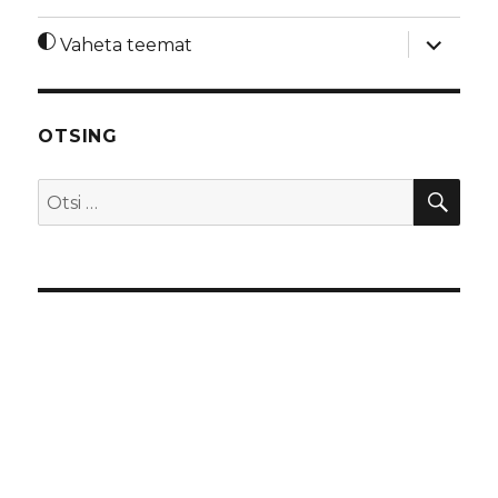
laienda
Vaheta teemat
alamme
OTSING
OTS
Otsi: