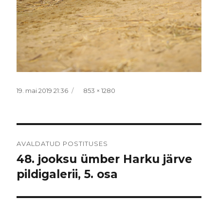
Postitatud
Täissuurus
19. mai 2019 21:36
853 × 1280
Navigeerimine
AVALDATUD POSTITUSES
48. jooksu ümber Harku järve
pildigalerii, 5. osa