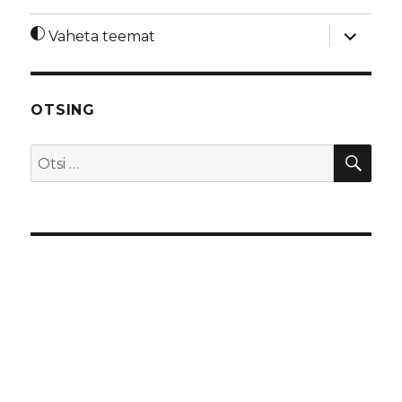
laienda
Vaheta teemat
alamme
OTSING
OTS
Otsi: