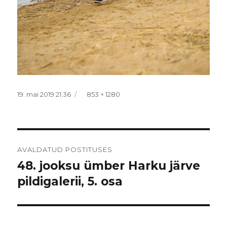
Postitatud
Täissuurus
19. mai 2019 21:36
853 × 1280
Navigeerimine
AVALDATUD POSTITUSES
48. jooksu ümber Harku järve
pildigalerii, 5. osa