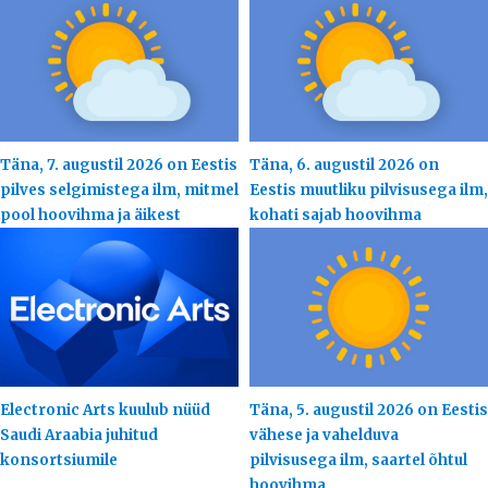
Täna, 7. augustil 2026 on Eestis
Täna, 6. augustil 2026 on
pilves selgimistega ilm, mitmel
Eestis muutliku pilvisusega ilm,
pool hoovihma ja äikest
kohati sajab hoovihma
Electronic Arts kuulub nüüd
Täna, 5. augustil 2026 on Eestis
Saudi Araabia juhitud
vähese ja vahelduva
konsortsiumile
pilvisusega ilm, saartel õhtul
hoovihma