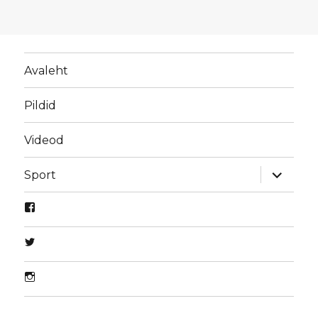
Avaleht
Pildid
Videod
laienda
Sport
alamme