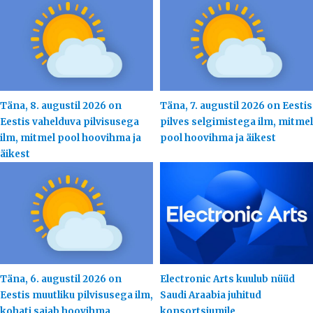
Täna, 8. augustil 2026 on
Täna, 7. augustil 2026 on Eestis
Eestis vahelduva pilvisusega
pilves selgimistega ilm, mitmel
ilm, mitmel pool hoovihma ja
pool hoovihma ja äikest
äikest
Täna, 6. augustil 2026 on
Electronic Arts kuulub nüüd
Eestis muutliku pilvisusega ilm,
Saudi Araabia juhitud
kohati sajab hoovihma
konsortsiumile