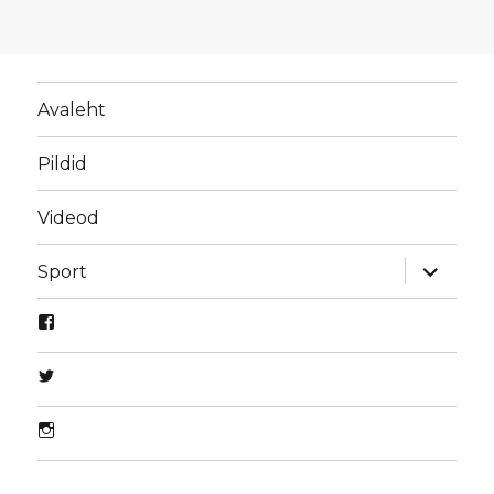
Avaleht
Pildid
Videod
laienda
Sport
alamme