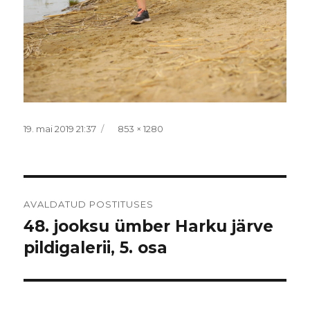
Postitatud
Täissuurus
19. mai 2019 21:37
853 × 1280
Navigeerimine
AVALDATUD POSTITUSES
48. jooksu ümber Harku järve
pildigalerii, 5. osa