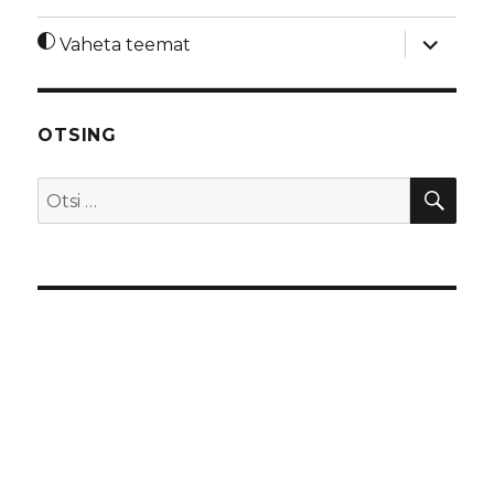
laienda
Vaheta teemat
alamme
OTSING
OTS
Otsi: