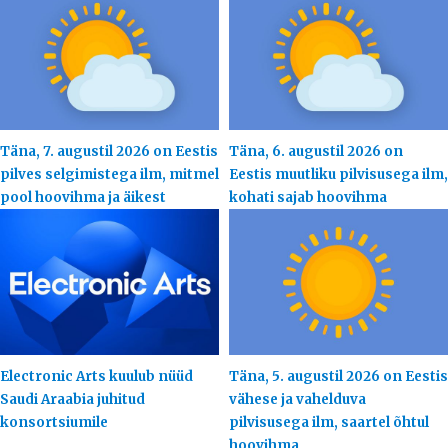
Täna, 7. augustil 2026 on Eestis
Täna, 6. augustil 2026 on
pilves selgimistega ilm, mitmel
Eestis muutliku pilvisusega ilm,
pool hoovihma ja äikest
kohati sajab hoovihma
Electronic Arts kuulub nüüd
Täna, 5. augustil 2026 on Eestis
Saudi Araabia juhitud
vähese ja vahelduva
konsortsiumile
pilvisusega ilm, saartel õhtul
hoovihma