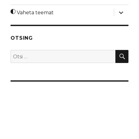
laienda
Vaheta teemat
alamme
OTSING
OTS
Otsi: