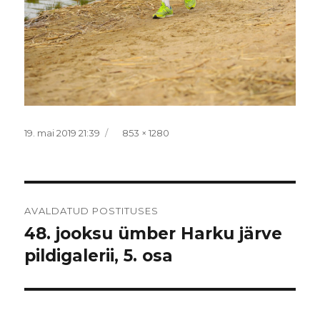
Postitatud
Täissuurus
19. mai 2019 21:39
853 × 1280
Navigeerimine
AVALDATUD POSTITUSES
48. jooksu ümber Harku järve
pildigalerii, 5. osa