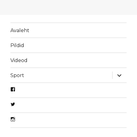
Avaleht
Pildid
Videod
laienda
Sport
alamme