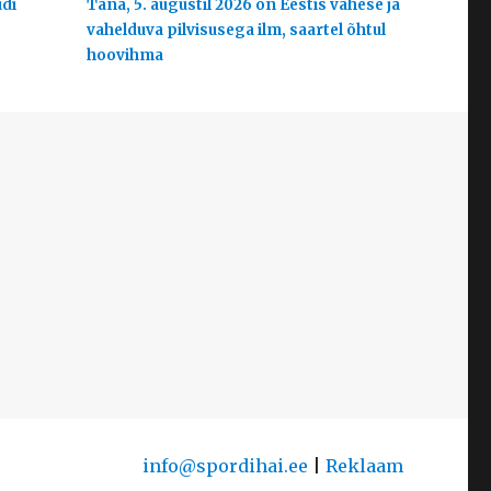
udi
Täna, 5. augustil 2026 on Eestis vähese ja
vahelduva pilvisusega ilm, saartel õhtul
hoovihma
info@spordihai.ee
|
Reklaam