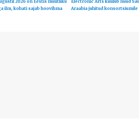
ugustil 2026 on Eestis muutliku
Electronic Arts kuulub nüüd Sa
ga ilm, kohati sajab hoovihma
Araabia juhitud konsortsiumile