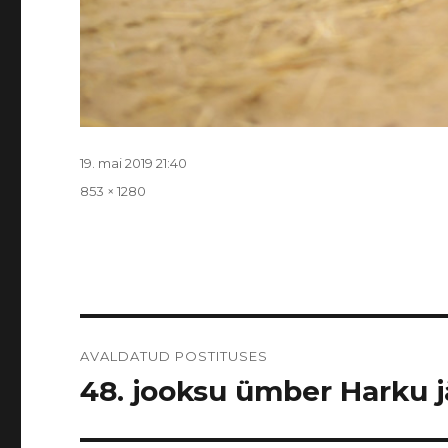
Postitatud
19. mai 2019 21:40
Täissuurus
853 × 1280
Navigeerimine
AVALDATUD POSTITUSES
48. jooksu ümber Harku jär