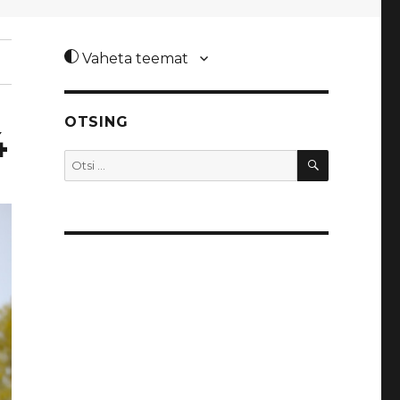
Vaheta teemat
OTSING
4
OTSI
Otsi: