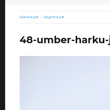
Eelmine pilt
Järgmine pilt
48-umber-harku-j