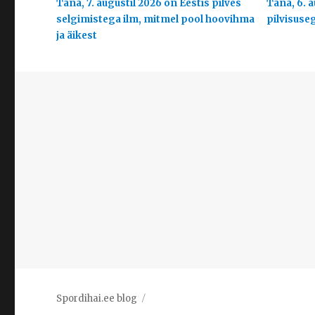
Täna, 7. augustil 2026 on Eestis pilves
Täna, 6. a
selgimistega ilm, mitmel pool hoovihma
pilvisuse
ja äikest
Spordihai.ee blog