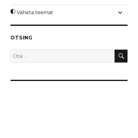
laienda
Vaheta teemat
alamme
OTSING
OTS
Otsi: