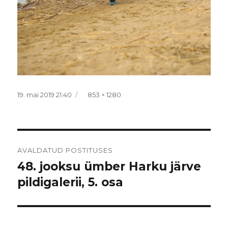
Postitatud
Täissuurus
19. mai 2019 21:40
853 × 1280
Navigeerimine
AVALDATUD POSTITUSES
48. jooksu ümber Harku järve
pildigalerii, 5. osa