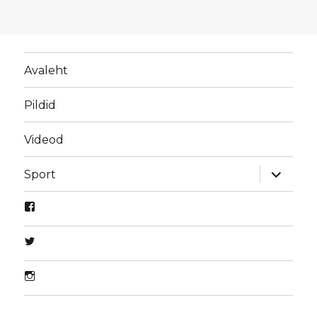
Avaleht
Pildid
Videod
laienda
Sport
alamme