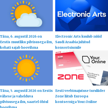
Täna, 6. augustil 2026 on
Electronic Arts kuulub nüüd
Eestis muutliku pilvisusega ilm,
Saudi Araabia juhitud
kohati sajab hoovihma
konsortsiumile
Täna, 5. augustil 2026 on Eestis
Eesti veebimajutuse turuliider
vähese ja vahelduva
Zone liitub Euroopa
pilvisusega ilm, saartel õhtul
kontserniga Your.Online
hoovihma