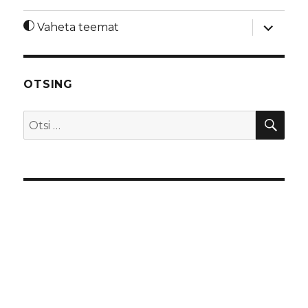
laienda
Vaheta teemat
alamme
OTSING
OTS
Otsi: