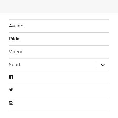
Avaleht
Pildid
Videod
laienda
Sport
alamme