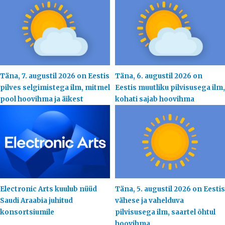
Täna, 7. augustil 2026 on Eestis
Täna, 6. augustil 2026 on
pilves selgimistega ilm, mitmel
Eestis muutliku pilvisusega ilm,
pool hoovihma ja äikest
kohati sajab hoovihma
Electronic Arts kuulub nüüd
Täna, 5. augustil 2026 on Eestis
Saudi Araabia juhitud
vähese ja vahelduva
konsortsiumile
pilvisusega ilm, saartel õhtul
hoovihma