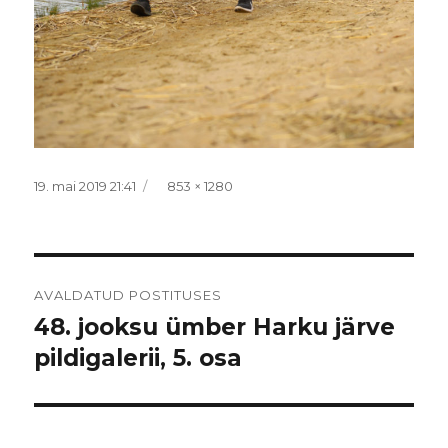
Postitatud
Täissuurus
19. mai 2019 21:41
853 × 1280
Navigeerimine
AVALDATUD POSTITUSES
48. jooksu ümber Harku järve
pildigalerii, 5. osa