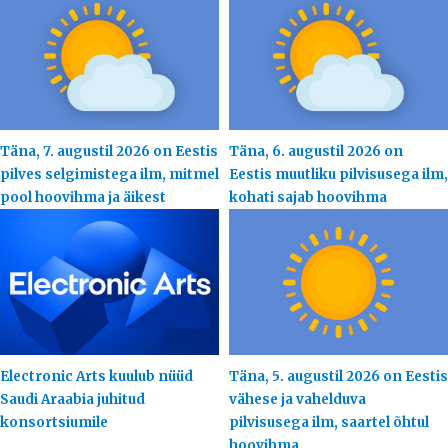
Täna, 7. augustil 2026 on Eestis
Täna, 6. augustil 2026 on
pilves selgimistega ilm, mitmel
Eestis muutliku pilvisusega ilm,
pool hoovihma ja äikest
kohati sajab hoovihma
Electronic Arts kuulub nüüd
Täna, 5. augustil 2026 on Eestis
Saudi Araabia juhitud
vähese ja vahelduva
konsortsiumile
pilvisusega ilm, saartel õhtul
hoovihma