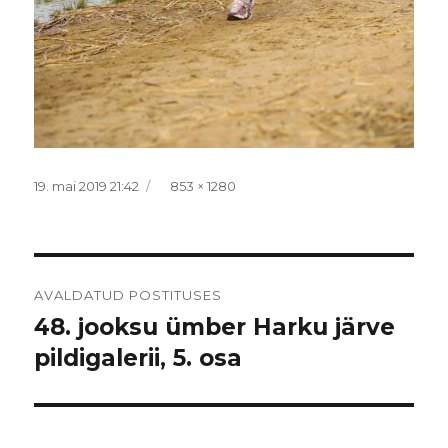
Postitatud
Täissuurus
19. mai 2019 21:42
853 × 1280
Navigeerimine
AVALDATUD POSTITUSES
48. jooksu ümber Harku järve
pildigalerii, 5. osa