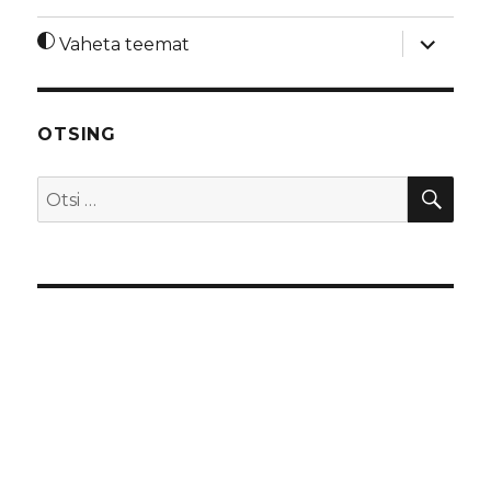
laienda
Vaheta teemat
alamme
OTSING
OTS
Otsi: