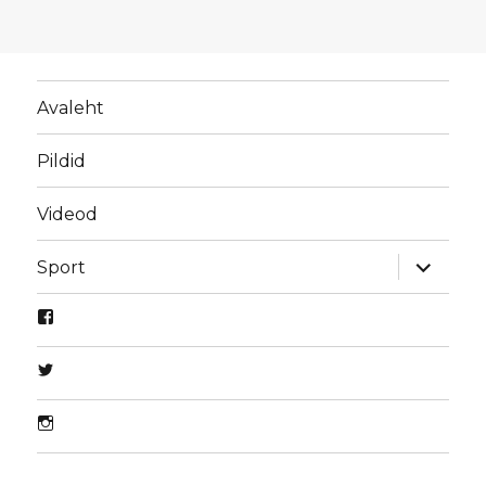
Avaleht
Pildid
Videod
laienda
Sport
alamme