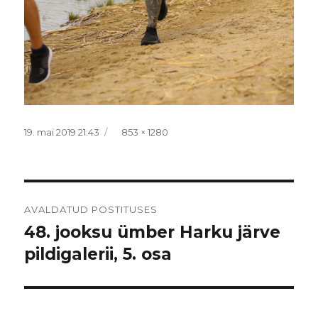
Postitatud
Täissuurus
19. mai 2019 21:43
853 × 1280
Navigeerimine
AVALDATUD POSTITUSES
48. jooksu ümber Harku järve
pildigalerii, 5. osa