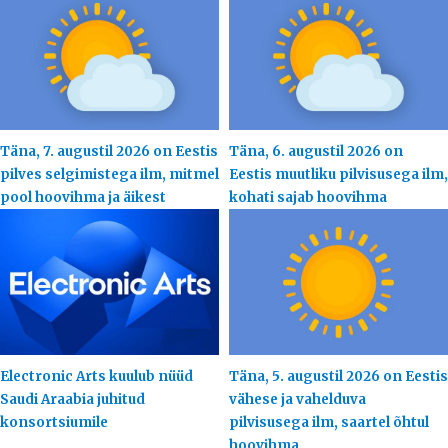
Täna, 7. augustil 2026 on Eestis
Täna, 6. augustil 2026 on
pilves selgimistega ilm, mitmel
Eestis muutliku pilvisusega ilm,
pool hoovihma ja äikest
kohati sajab hoovihma
Electronic Arts kuulub nüüd
Täna, 5. augustil 2026 on Eestis
Saudi Araabia juhitud
vähese ja vahelduva
konsortsiumile
pilvisusega ilm, saartel õhtul
hoovihma