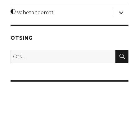
laienda
Vaheta teemat
alamme
OTSING
OTS
Otsi: