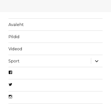
Avaleht
Pildid
Videod
laienda
Sport
alamme