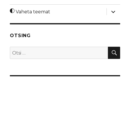
laienda
Vaheta teemat
alamme
OTSING
OTS
Otsi: