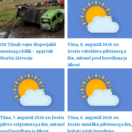
Ott Tänak vajus Klaperjahil
Täna, 8. augustil 2026 on
masinaga külili – appi tuli
Eestis vahelduva pilvisusega
Martin Järveoja
ilm, mitmel pool hoovihma ja
äikest
Täna, 7. augustil 2026 on Eestis
Täna, 6. augustil 2026 on
pilves selgimistega ilm, mitmel
Eestis muutliku pilvisusega ilm,
pool hoovihma ja äikest
kohati sajab hoovihma