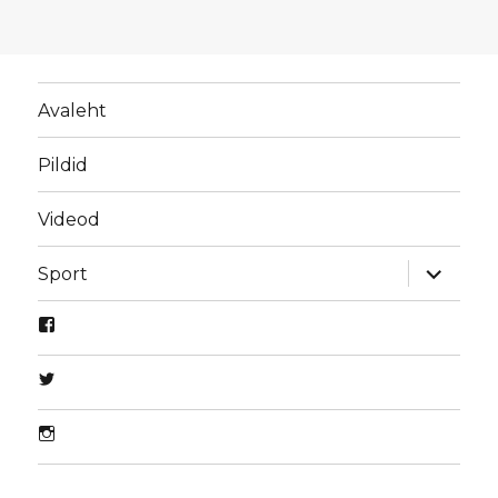
Avaleht
Pildid
Videod
laienda
Sport
alamme