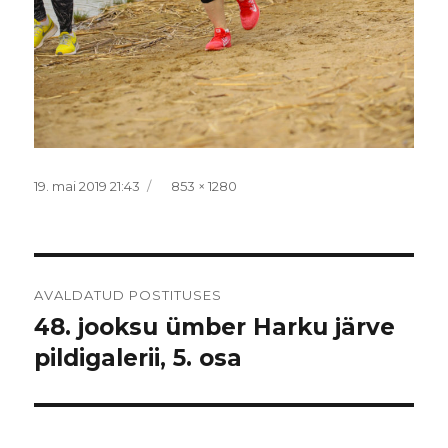
Postitatud
Täissuurus
19. mai 2019 21:43
853 × 1280
Navigeerimine
AVALDATUD POSTITUSES
48. jooksu ümber Harku järve
pildigalerii, 5. osa