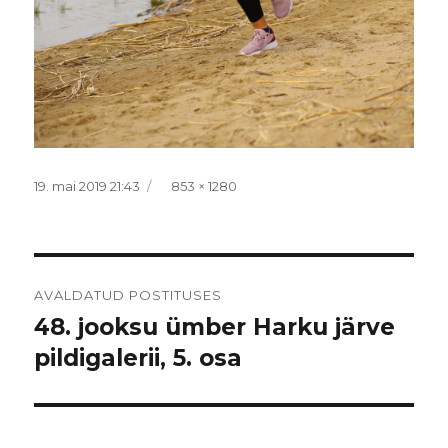
Postitatud
Täissuurus
19. mai 2019 21:43
853 × 1280
Navigeerimine
AVALDATUD POSTITUSES
48. jooksu ümber Harku järve
pildigalerii, 5. osa