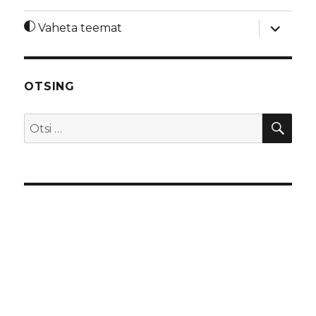
laienda
Vaheta teemat
alamme
OTSING
OTS
Otsi: