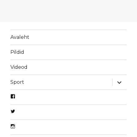
Avaleht
Pildid
Videod
laienda
Sport
alamme