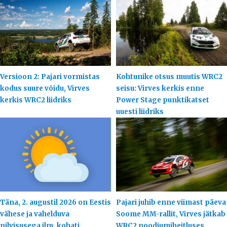
Versioon 2: Pajari vormistas
Kohtunike otsus muutis WRC2
kodus suure võidu, Virves
seisu: Virves kerkis enne
kerkis WRC2 liidriks
Power Stage punktikatset
uuesti liidriks
Täna, 2. augustil 2026 on Eestis
Pajari juhib enne viimast päeva
vähese ja vahelduva
Soome MM-rallit, Virves jätkab
pilvisusega ilm, kohati
WRC2 poodiumiheitluses