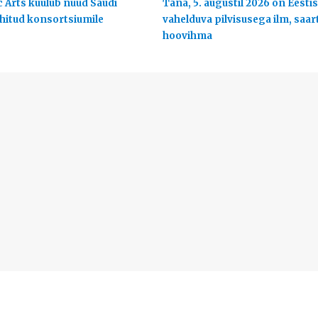
c Arts kuulub nüüd Saudi
Täna, 5. augustil 2026 on Eestis
uhitud konsortsiumile
vahelduva pilvisusega ilm, saart
hoovihma