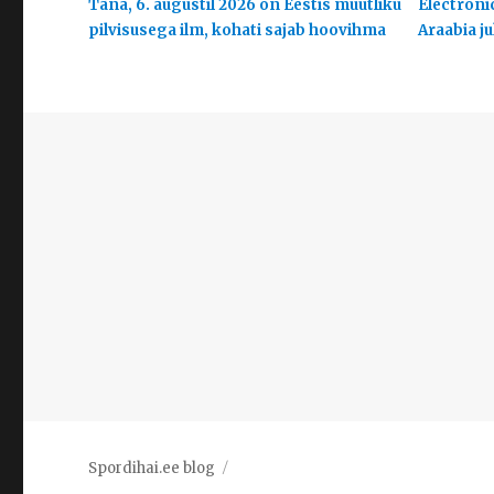
Täna, 6. augustil 2026 on Eestis muutliku
Electroni
pilvisusega ilm, kohati sajab hoovihma
Araabia j
Spordihai.ee blog