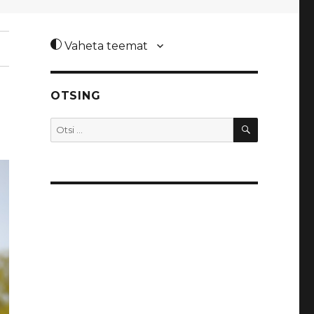
Vaheta teemat
OTSING
8
OTSI
Otsi: