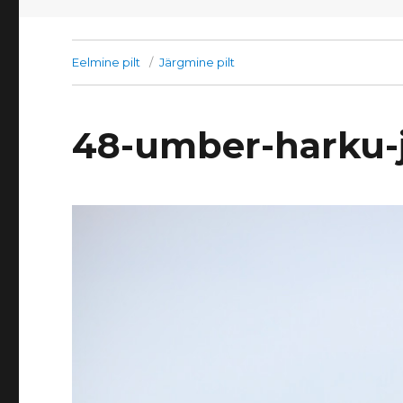
Eelmine pilt
Järgmine pilt
48-umber-harku-j