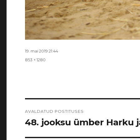
Postitatud
19. mai 2019 21:44
Täissuurus
853 × 1280
Navigeerimine
AVALDATUD POSTITUSES
48. jooksu ümber Harku jär