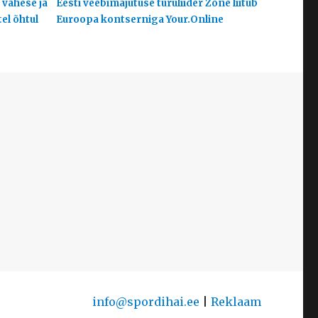
 vähese ja
Eesti veebimajutuse turuliider Zone liitub
el õhtul
Euroopa kontserniga Your.Online
info@spordihai.ee
|
Reklaam