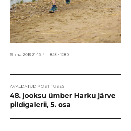
Postitatud
Täissuurus
19. mai 2019 21:45
853 × 1280
Navigeerimine
AVALDATUD POSTITUSES
48. jooksu ümber Harku järve
pildigalerii, 5. osa