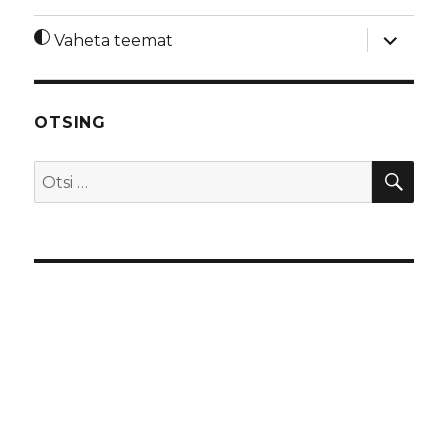
laienda
Vaheta teemat
alamme
OTSING
OTS
Otsi: