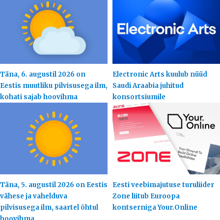
Täna, 6. augustil 2026 on
Electronic Arts kuulub nüüd
Eestis muutliku pilvisusega ilm,
Saudi Araabia juhitud
kohati sajab hoovihma
konsortsiumile
Täna, 5. augustil 2026 on Eestis
Eesti veebimajutuse turuliider
vähese ja vahelduva
Zone liitub Euroopa
pilvisusega ilm, saartel õhtul
kontserniga Your.Online
hoovihma