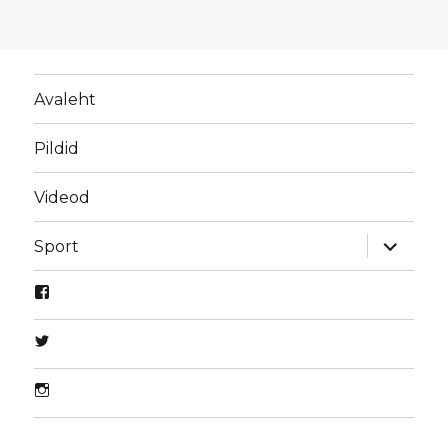
Avaleht
Pildid
Videod
laienda
Sport
alamme