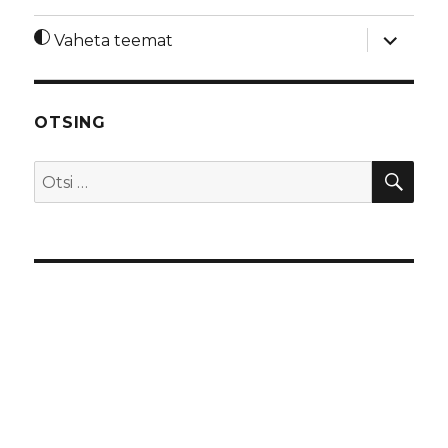
laienda
Vaheta teemat
alamme
OTSING
OTS
Otsi: