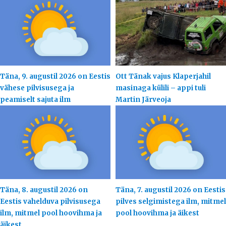
Täna, 9. augustil 2026 on Eestis
Ott Tänak vajus Klaperjahil
vähese pilvisusega ja
masinaga külili – appi tuli
peamiselt sajuta ilm
Martin Järveoja
Täna, 8. augustil 2026 on
Täna, 7. augustil 2026 on Eestis
Eestis vahelduva pilvisusega
pilves selgimistega ilm, mitmel
ilm, mitmel pool hoovihma ja
pool hoovihma ja äikest
äikest