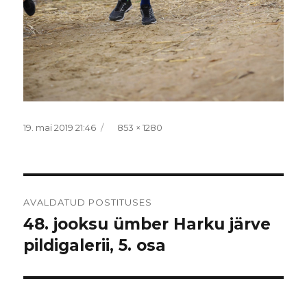
Postitatud
Täissuurus
19. mai 2019 21:46
853 × 1280
Navigeerimine
AVALDATUD POSTITUSES
48. jooksu ümber Harku järve
pildigalerii, 5. osa