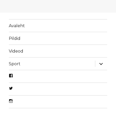
Avaleht
Pildid
Videod
laienda
Sport
alamme