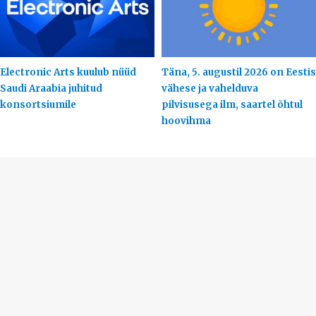
Electronic Arts kuulub nüüd
Täna, 5. augustil 2026 on Eestis
Saudi Araabia juhitud
vähese ja vahelduva
konsortsiumile
pilvisusega ilm, saartel õhtul
hoovihma