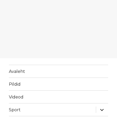
Avaleht
Pildid
Videod
laienda
Sport
alamme