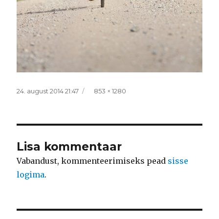
Postitatud
Täissuurus
24. august 2014 21:47
853 × 1280
Lisa kommentaar
Vabandust, kommenteerimiseks pead
sisse
logima
.