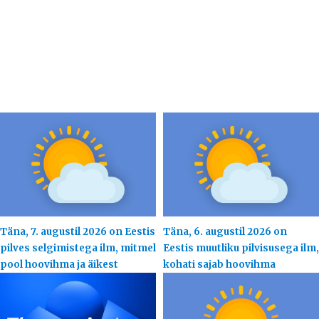
Täna, 7. augustil 2026 on Eestis
Täna, 6. augustil 2026 on
pilves selgimistega ilm, mitmel
Eestis muutliku pilvisusega ilm,
pool hoovihma ja äikest
kohati sajab hoovihma