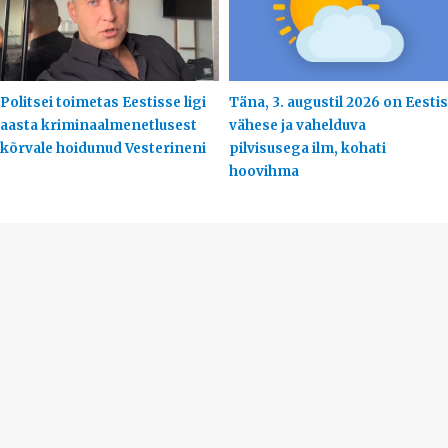
Politsei toimetas Eestisse ligi
Täna, 3. augustil 2026 on Eestis
aasta kriminaalmenetlusest
vähese ja vahelduva
kõrvale hoidunud Vesterineni
pilvisusega ilm, kohati
hoovihma