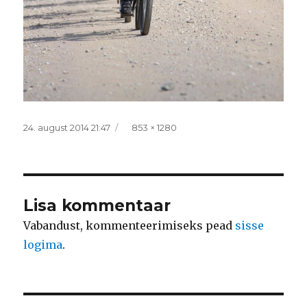
Postitatud
Täissuurus
24. august 2014 21:47
853 × 1280
Lisa kommentaar
Vabandust, kommenteerimiseks pead
sisse
logima
.