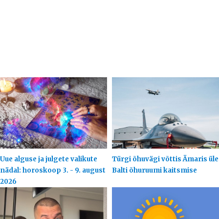
Uue alguse ja julgete valikute
Türgi õhuvägi võttis Ämaris üle
nädal: horoskoop 3. - 9. august
Balti õhuruumi kaitsmise
2026