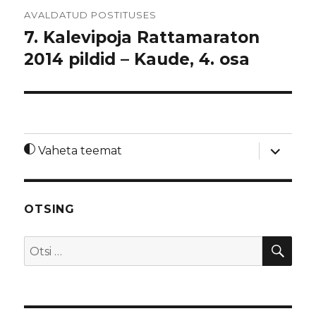
Navigeerimine
AVALDATUD POSTITUSES
7. Kalevipoja Rattamaraton
2014 pildid – Kaude, 4. osa
laienda
Vaheta teemat
alamme
OTSING
OTS
Otsi: