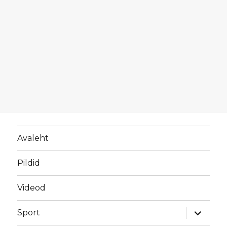
Avaleht
Pildid
Videod
laienda
Sport
alamme