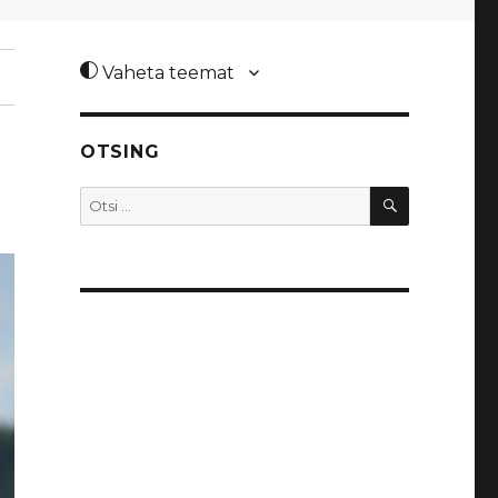
Vaheta teemat
OTSING
OTSI
Otsi: