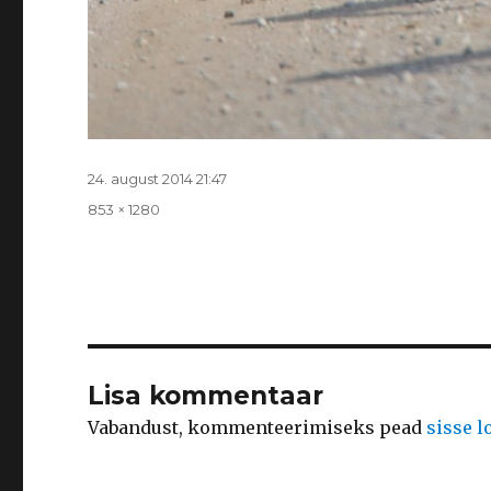
Postitatud
24. august 2014 21:47
Täissuurus
853 × 1280
Lisa kommentaar
Vabandust, kommenteerimiseks pead
sisse 