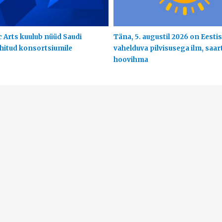
c Arts kuulub nüüd Saudi
Täna, 5. augustil 2026 on Eestis
uhitud konsortsiumile
vahelduva pilvisusega ilm, saart
hoovihma