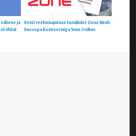
 vähese ja
Eesti veebimajutuse turuliider Zone liitub
el õhtul
Euroopa kontserniga Your.Online