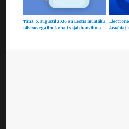
Täna, 6. augustil 2026 on Eestis muutliku
Electroni
pilvisusega ilm, kohati sajab hoovihma
Araabia j