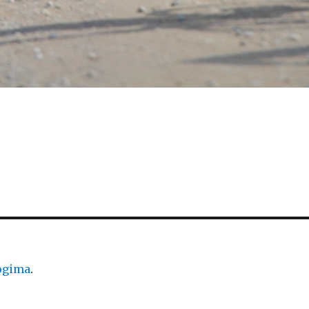
logima
.