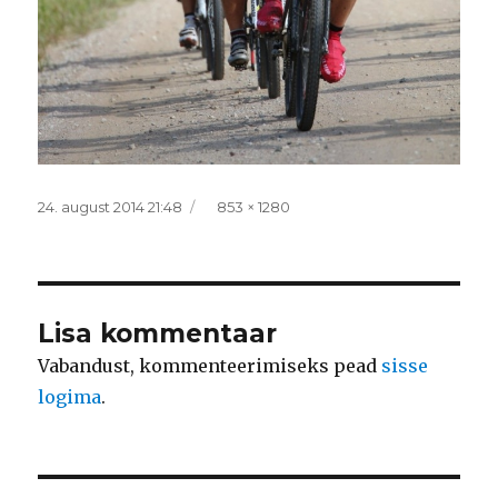
Postitatud
Täissuurus
24. august 2014 21:48
853 × 1280
Lisa kommentaar
Vabandust, kommenteerimiseks pead
sisse
logima
.