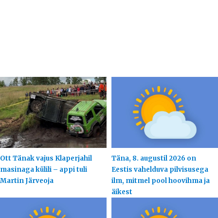
Ott Tänak vajus Klaperjahil
Täna, 8. augustil 2026 on
masinaga külili – appi tuli
Eestis vahelduva pilvisusega
Martin Järveoja
ilm, mitmel pool hoovihma ja
äikest