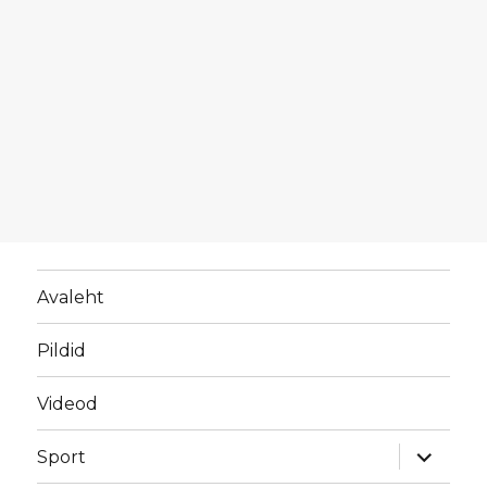
Avaleht
Pildid
Videod
laienda
Sport
alamme