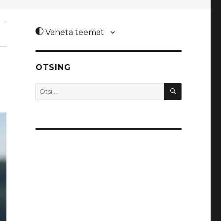
Vaheta teemat
OTSING
OTSI
Otsi: