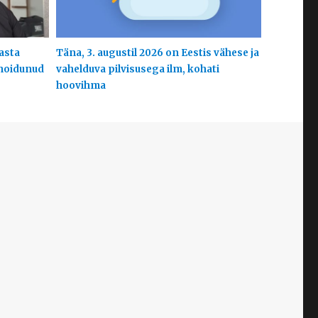
aasta
Täna, 3. augustil 2026 on Eestis vähese ja
 hoidunud
vahelduva pilvisusega ilm, kohati
hoovihma