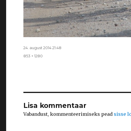
Postitatud
24. august 2014 21:48
Täissuurus
853 × 1280
Lisa kommentaar
Vabandust, kommenteerimiseks pead
sisse 