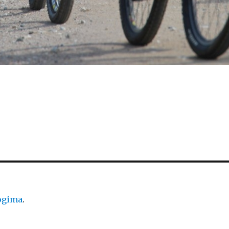
logima
.