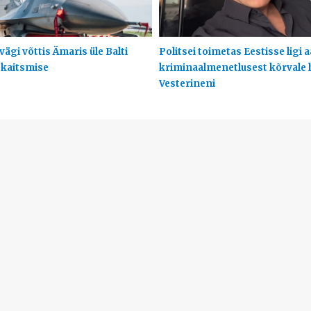
ägi võttis Ämaris üle Balti
Politsei toimetas Eestisse ligi 
 kaitsmise
kriminaalmenetlusest kõrvale
Vesterineni