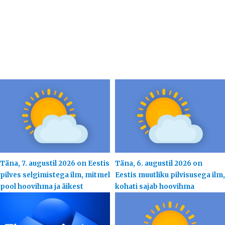
Täna, 7. augustil 2026 on Eestis
Täna, 6. augustil 2026 on
pilves selgimistega ilm, mitmel
Eestis muutliku pilvisusega ilm,
pool hoovihma ja äikest
kohati sajab hoovihma