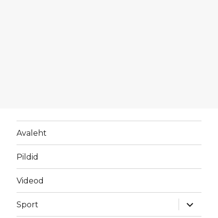
Avaleht
Pildid
Videod
laienda
Sport
alamme