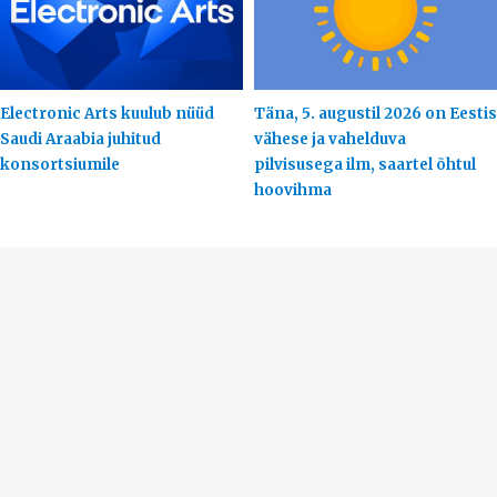
Electronic Arts kuulub nüüd
Täna, 5. augustil 2026 on Eestis
Saudi Araabia juhitud
vähese ja vahelduva
konsortsiumile
pilvisusega ilm, saartel õhtul
hoovihma