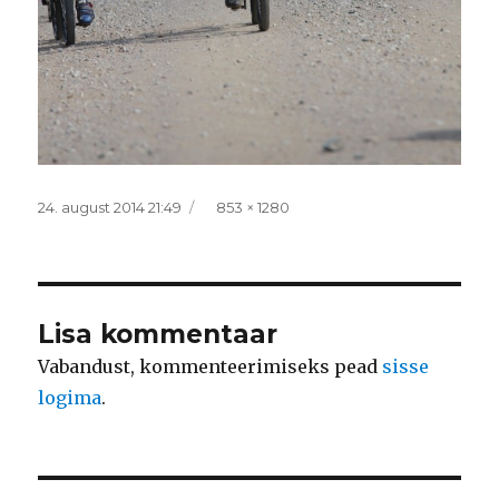
Postitatud
Täissuurus
24. august 2014 21:49
853 × 1280
Lisa kommentaar
Vabandust, kommenteerimiseks pead
sisse
logima
.