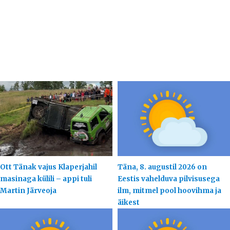
Ott Tänak vajus Klaperjahil
Täna, 8. augustil 2026 on
masinaga külili – appi tuli
Eestis vahelduva pilvisusega
Martin Järveoja
ilm, mitmel pool hoovihma ja
äikest