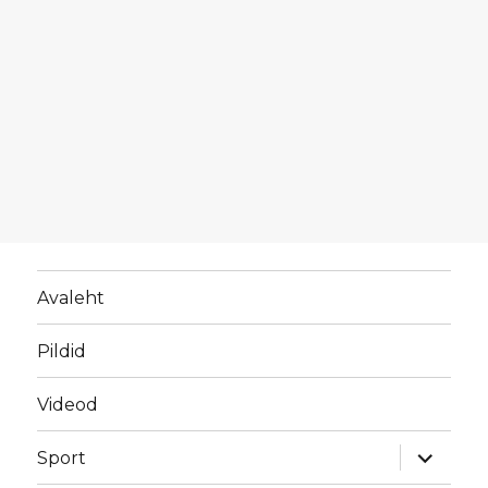
Avaleht
Pildid
Videod
laienda
Sport
alamme