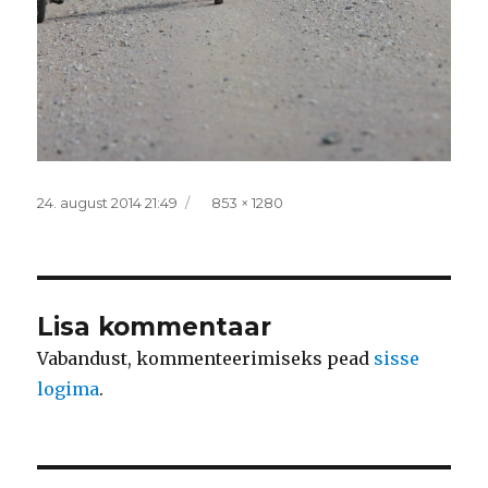
Postitatud
Täissuurus
24. august 2014 21:49
853 × 1280
Lisa kommentaar
Vabandust, kommenteerimiseks pead
sisse
logima
.