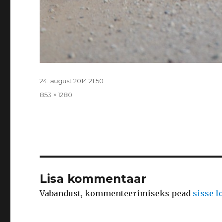
Postitatud
24. august 2014 21:50
Täissuurus
853 × 1280
Lisa kommentaar
Vabandust, kommenteerimiseks pead
sisse 