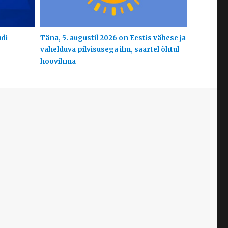
udi
Täna, 5. augustil 2026 on Eestis vähese ja
vahelduva pilvisusega ilm, saartel õhtul
hoovihma