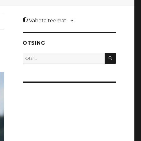
Vaheta teemat
OTSING
OTSI
Otsi: