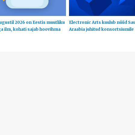
ugustil 2026 on Eestis muutliku
Electronic Arts kuulub nüüd Sa
ga ilm, kohati sajab hoovihma
Araabia juhitud konsortsiumile