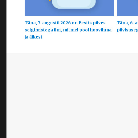
Täna, 7. augustil 2026 on Eestis pilves
Täna, 6. a
selgimistega ilm, mitmel pool hoovihma
pilvisuse
ja äikest