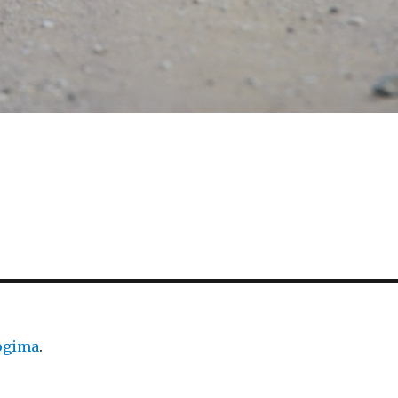
logima
.