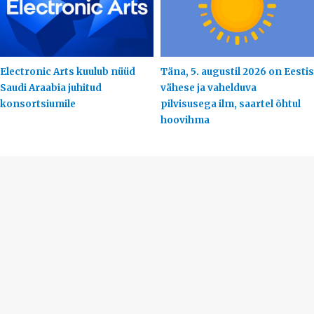
Electronic Arts kuulub nüüd
Täna, 5. augustil 2026 on Eestis
Saudi Araabia juhitud
vähese ja vahelduva
konsortsiumile
pilvisusega ilm, saartel õhtul
hoovihma