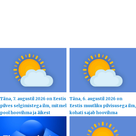
Täna, 7. augustil 2026 on Eestis
Täna, 6. augustil 2026 on
pilves selgimistega ilm, mitmel
Eestis muutliku pilvisusega ilm,
pool hoovihma ja äikest
kohati sajab hoovihma