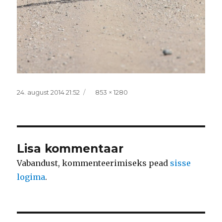
Postitatud
Täissuurus
24. august 2014 21:52
853 × 1280
Lisa kommentaar
Vabandust, kommenteerimiseks pead
sisse
logima
.