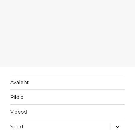
Avaleht
Pildid
Videod
laienda
Sport
alamme